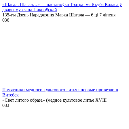
«Шагал. Шагал…» — пастаноўка Тэатра імя Якуба Коласа ў
двары музея на Пакроўскай
135-ты Дзень Нараджэння Марка Шагала — 6 ці 7 ліпеня
0
36
Памятники медного культового литья впервые привезли в
Витебск
«Свет литого образа» (медное культовое литье XVIII
0
33