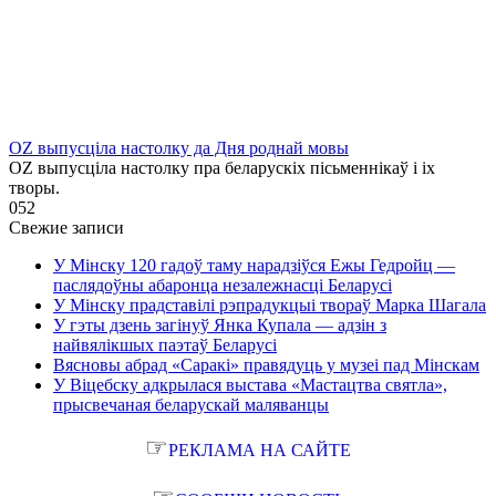
OZ выпусціла настолку да Дня роднай мовы
OZ выпусціла настолку пра беларускіх пісьменнікаў і іх
творы.
0
52
Свежие записи
У Мінску 120 гадоў таму нарадзіўся Ежы Гедройц —
паслядоўны абаронца незалежнасці Беларусі
У Мінску прадставілі рэпрадукцыі твораў Марка Шагала
У гэты дзень загінуў Янка Купала — адзін з
найвялікшых паэтаў Беларусі
Вясновы абрад «Саракі» правядуць у музеі пад Мінскам
У Віцебску адкрылася выстава «Мастацтва святла»,
прысвечаная беларускай маляванцы
☞
РЕКЛАМА НА САЙТЕ