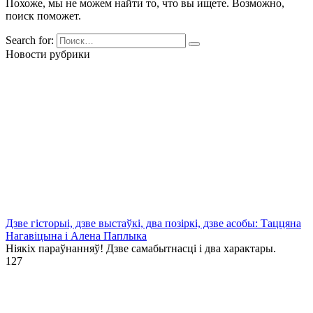
Похоже, мы не можем найти то, что вы ищете. Возможно,
поиск поможет.
Search for:
Новости рубрики
Дзве гісторыі, дзве выстаўкі, два позіркі, дзве асобы: Таццяна
Нагавіцына і Алена Паплыка
Ніякіх параўнанняў! Дзве самабытнасці і два характары.
1
27