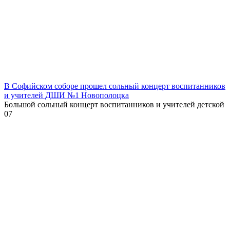
В Софийском соборе прошел сольный концерт воспитанников
и учителей ДШИ №1 Новополоцка
Большой сольный концерт воспитанников и учителей детской
0
7