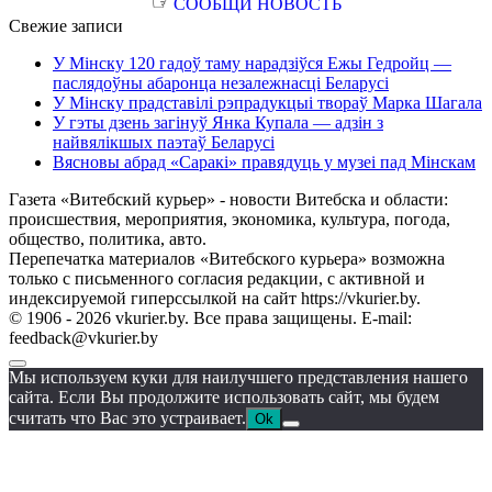
☞
СООБЩИ НОВОСТЬ
Свежие записи
У Мінску 120 гадоў таму нарадзіўся Ежы Гедройц —
паслядоўны абаронца незалежнасці Беларусі
У Мінску прадставілі рэпрадукцыі твораў Марка Шагала
У гэты дзень загінуў Янка Купала — адзін з
найвялікшых паэтаў Беларусі
Вясновы абрад «Саракі» правядуць у музеі пад Мінскам
Газета «Витебский курьер» - новости Витебска и области:
происшествия, мероприятия, экономика, культура, погода,
общество, политика, авто.
Перепечатка материалов «Витебского курьера» возможна
только с письменного согласия редакции, с активной и
индексируемой гиперссылкой на сайт https://vkurier.by.
© 1906 - 2026 vkurier.by. Все права защищены. E-mail:
feedback@vkurier.by
Мы используем куки для наилучшего представления нашего
сайта. Если Вы продолжите использовать сайт, мы будем
считать что Вас это устраивает.
Ok