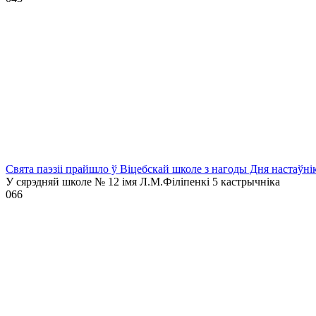
Свята паэзіі прайшло ў Віцебскай школе з нагоды Дня настаўні
У сярэдняй школе № 12 імя Л.М.Філіпенкі 5 кастрычніка
0
66