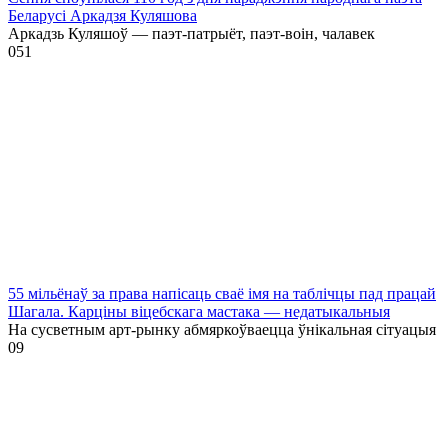
Беларусі Аркадзя Куляшова
Аркадзь Куляшоў — паэт-патрыёт, паэт-воін, чалавек
0
51
55 мільёнаў за права напісаць сваё імя на таблічцы пад працай
Шагала. Карціны віцебскага мастака — недатыкальныя
На сусветным арт-рынку абмяркоўваецца ўнікальная сітуацыя
0
9