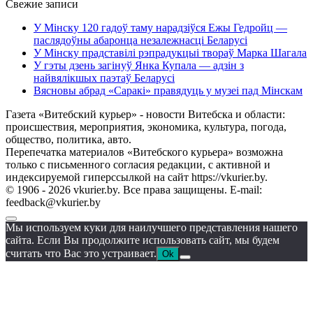
Свежие записи
У Мінску 120 гадоў таму нарадзіўся Ежы Гедройц —
паслядоўны абаронца незалежнасці Беларусі
У Мінску прадставілі рэпрадукцыі твораў Марка Шагала
У гэты дзень загінуў Янка Купала — адзін з
найвялікшых паэтаў Беларусі
Вясновы абрад «Саракі» правядуць у музеі пад Мінскам
Газета «Витебский курьер» - новости Витебска и области:
происшествия, мероприятия, экономика, культура, погода,
общество, политика, авто.
Перепечатка материалов «Витебского курьера» возможна
только с письменного согласия редакции, с активной и
индексируемой гиперссылкой на сайт https://vkurier.by.
© 1906 - 2026 vkurier.by. Все права защищены. E-mail:
feedback@vkurier.by
Мы используем куки для наилучшего представления нашего
сайта. Если Вы продолжите использовать сайт, мы будем
считать что Вас это устраивает.
Ok