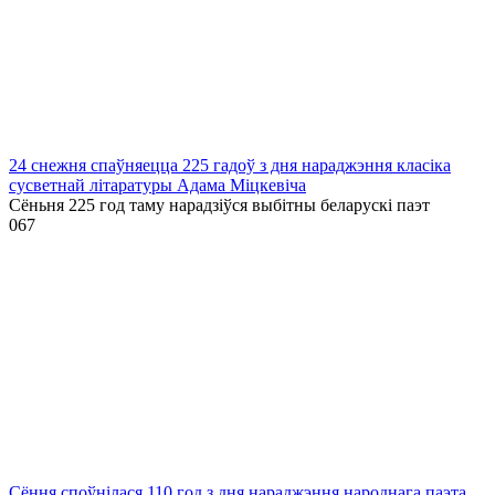
24 снежня спаўняецца 225 гадоў з дня нараджэння класіка
сусветнай літаратуры Адама Міцкевіча
Сёньня 225 год таму нарадзіўся выбітны беларускі паэт
0
67
Сёння споўнілася 110 год з дня нараджэння народнага паэта