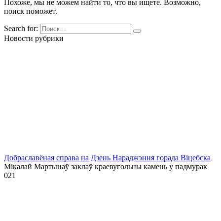
Похоже, мы не можем найти то, что вы ищете. Возможно,
поиск поможет.
Search for:
Новости рубрики
Добраславёная справа на Дзень Нараджэння горада Віцебска
Мікалай Мартынаў заклаў краевугольны камень у падмурак
0
21