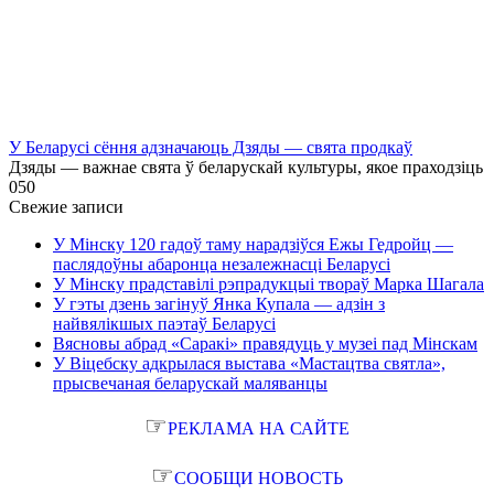
У Беларусі сёння адзначаюць Дзяды — свята продкаў
Дзяды — важнае свята ў беларускай культуры, якое праходзіць
0
50
Свежие записи
У Мінску 120 гадоў таму нарадзіўся Ежы Гедройц —
паслядоўны абаронца незалежнасці Беларусі
У Мінску прадставілі рэпрадукцыі твораў Марка Шагала
У гэты дзень загінуў Янка Купала — адзін з
найвялікшых паэтаў Беларусі
Вясновы абрад «Саракі» правядуць у музеі пад Мінскам
У Віцебску адкрылася выстава «Мастацтва святла»,
прысвечаная беларускай маляванцы
☞
РЕКЛАМА НА САЙТЕ
☞
СООБЩИ НОВОСТЬ