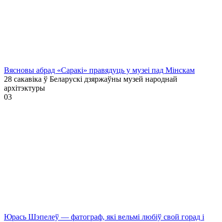
Вясновы абрад «Саракі» правядуць у музеі пад Мінскам
28 сакавіка ў Беларускі дзяржаўны музей народнай
архітэктуры
0
3
Юрась Шэпелеў — фатограф, які вельмі любіў свой горад і