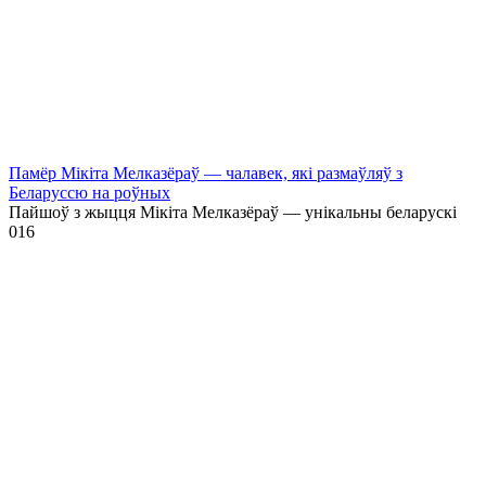
Памёр Мікіта Мелказёраў — чалавек, які размаўляў з
Беларуссю на роўных
Пайшоў з жыцця Мікіта Мелказёраў — унікальны беларускі
0
16