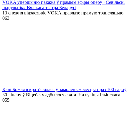
VOKA ўпершыню пакажа ў прамым эфіры оперу «Севільскі
цырульнік» Вялікага тэатра Беларусі
13 снежня відэасэрвіс VOKA правядзе прамую трансляцыю
0
63
Калі Божая іскра з’явілася ў замоленым месцы праз 100 гадоў
30 ліпеня ў Віцебску адбылося свята. На вуліцы Ільінскага
0
55