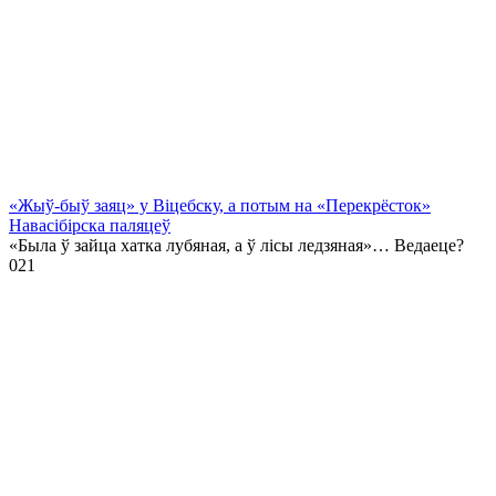
«Жыў-быў заяц» у Віцебску, а потым на «Перекрёсток»
Навасібірска паляцеў
«Была ў зайца хатка лубяная, а ў лісы ледзяная»… Ведаеце?
0
21