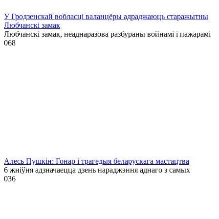
У Гродзенскай вобласці валанцёры адраджаюць старажытны
Любчанскі замак
Любчанскі замак, неаднаразова разбураны войнамі і пажарамі
0
68
Алесь Пушкін: Гонар і трагедыя беларускага мастацтва
6 жніўня адзначаецца дзень нараджэння аднаго з самых
0
36