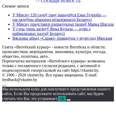
☞
СООБЩИ НОВОСТЬ
Свежие записи
У Мінску 120 гадоў таму нарадзіўся Ежы Гедройц —
паслядоўны абаронца незалежнасці Беларусі
У Мінску прадставілі рэпрадукцыі твораў Марка Шагала
У гэты дзень загінуў Янка Купала — адзін з
найвялікшых паэтаў Беларусі
Вясновы абрад «Саракі» правядуць у музеі пад Мінскам
Газета «Витебский курьер» - новости Витебска и области:
происшествия, мероприятия, экономика, культура, погода,
общество, политика, авто.
Перепечатка материалов «Витебского курьера» возможна
только с письменного согласия редакции, с активной и
индексируемой гиперссылкой на сайт https://vkurier.by.
© 1906 - 2026 vkurier.by. Все права защищены. E-mail:
feedback@vkurier.by
Мы используем куки для наилучшего представления нашего
сайта. Если Вы продолжите использовать сайт, мы будем
считать что Вас это устраивает.
Ok