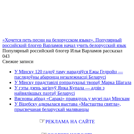
«Хочется петь песни на белорусском языке». Популярный
российский блогер Варламов начал учить белорусский язык
Популярный российский блогер Илья Варламов рассказал
0
43
Свежие записи
У Мінску 120 гадоў таму нарадзіўся Ежы Гедройц —
паслядоўны абаронца незалежнасці Беларусі
У Мінску прадставілі рэпрадукцыі твораў Марка Шагала
У гэты дзень загінуў Янка Купала — адзін з
найвялікшых паэтаў Беларусі
Вясновы абрад «Саракі» правядуць у музеі пад Мінскам
У Віцебску адкрылася выстава «Мастацтва святла»,
прысвечаная беларускай маляванцы
☞
РЕКЛАМА НА САЙТЕ