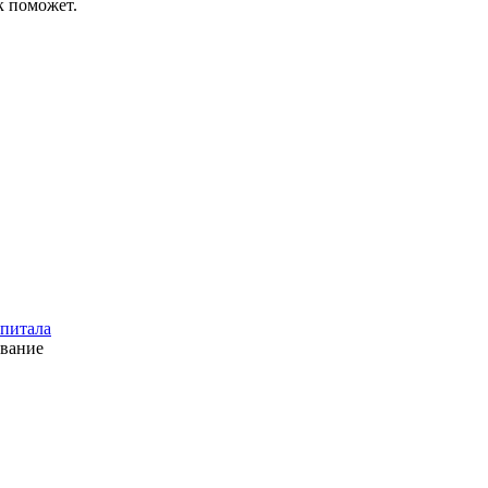
к поможет.
апитала
ование