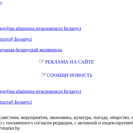
а»
ядоўны абаронца незалежнасці Беларусі
паэтаў Беларусі
вечаная беларускай маляванцы
☞
РЕКЛАМА НА САЙТЕ
☞
СООБЩИ НОВОСТЬ
ядоўны абаронца незалежнасці Беларусі
паэтаў Беларусі
сшествия, мероприятия, экономика, культура, погода, общество, 
с письменного согласия редакции, с активной и индексируемой ги
vkurier.by