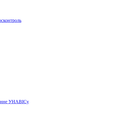
осконтроль
чэнне УНАВІСу