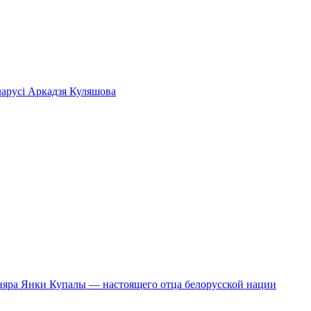
ларусі Аркадзя Куляшова
сняра Янки Купалы — настоящего отца белорусской нации