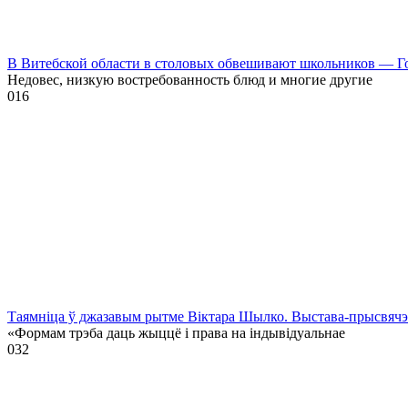
В Витебской области в столовых обвешивают школьников — Г
Недовес, низкую востребованность блюд и многие другие
0
16
Таямніца ў джазавым рытме Віктара Шылко. Выстава-прысвя
«Формам трэба даць жыццё і права на індывідуальнае
0
32