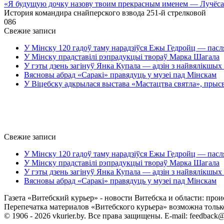
«Я будущую дочку назову твоим прекрасным именем — Лучёс
История командира снайперского взвода 251-й стрелковой
0
86
Свежие записи
У Мінску 120 гадоў таму нарадзіўся Ежы Гедройц — пасл
У Мінску прадставілі рэпрадукцыі твораў Марка Шагала
У гэты дзень загінуў Янка Купала — адзін з найвялікшых 
Вясновы абрад «Саракі» правядуць у музеі пад Мінскам
У Віцебску адкрылася выстава «Мастацтва святла», прыс
Свежие записи
У Мінску 120 гадоў таму нарадзіўся Ежы Гедройц — пасл
У Мінску прадставілі рэпрадукцыі твораў Марка Шагала
У гэты дзень загінуў Янка Купала — адзін з найвялікшых 
Вясновы абрад «Саракі» правядуць у музеі пад Мінскам
Газета «Витебский курьер» - новости Витебска и области: прои
Перепечатка материалов «Витебского курьера» возможна только 
© 1906 - 2026 vkurier.by. Все права защищены. E-mail: feedback@