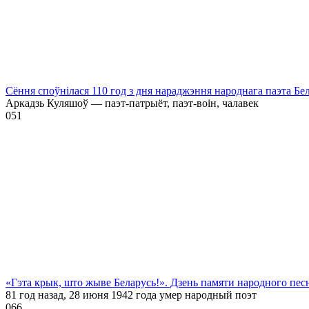
Сёння споўнілася 110 год з дня нараджэння народнага паэта Бе
Аркадзь Куляшоў — паэт-патрыёт, паэт-воін, чалавек
0
51
«Гэта крык, што жыве Беларусь!». Дзень памяти народного пе
81 год назад, 28 июня 1942 года умер народный поэт
0
66