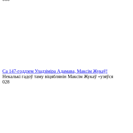
Са 147-годдзем Уладзіміра Адамава, Максім Жукаў!
Некалькі гадоў таму віцяблянін Максім Жукаў «узяўся
0
28