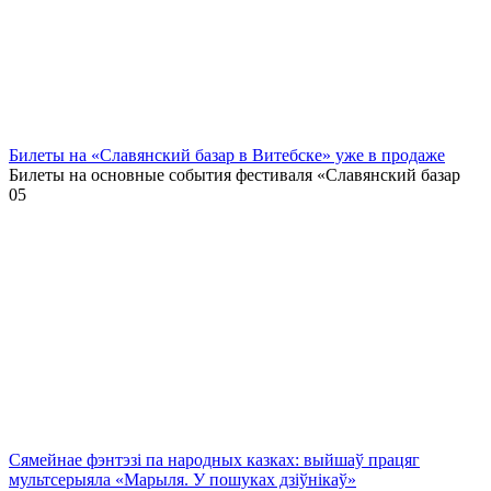
Билеты на «Славянский базар в Витебске» уже в продаже
Билеты на основные события фестиваля «Славянский базар
0
5
Сямейнае фэнтэзі па народных казках: выйшаў працяг
мультсерыяла «Марыля. У пошуках дзіўнікаў»