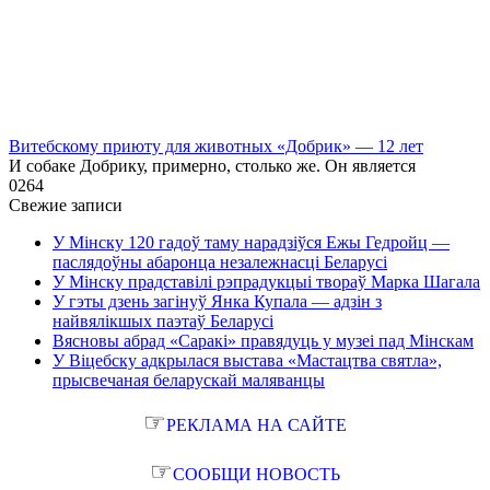
Витебскому приюту для животных «Добрик» — 12 лет
И собаке Добрику, примерно, столько же. Он является
0
264
Свежие записи
У Мінску 120 гадоў таму нарадзіўся Ежы Гедройц —
паслядоўны абаронца незалежнасці Беларусі
У Мінску прадставілі рэпрадукцыі твораў Марка Шагала
У гэты дзень загінуў Янка Купала — адзін з
найвялікшых паэтаў Беларусі
Вясновы абрад «Саракі» правядуць у музеі пад Мінскам
У Віцебску адкрылася выстава «Мастацтва святла»,
прысвечаная беларускай маляванцы
☞
РЕКЛАМА НА САЙТЕ
☞
СООБЩИ НОВОСТЬ