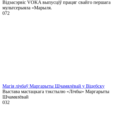
Відэасэрвіс VOKA выпусціў працяг свайго першага
мультсерыяла «Марыля.
0
72
Магія лічбаў Маргарыты Шчамялёвай у Віцебску
Выстава мастацкага тэкстылю «Лічбы» Маргарыты
Шчамялёвай
0
32