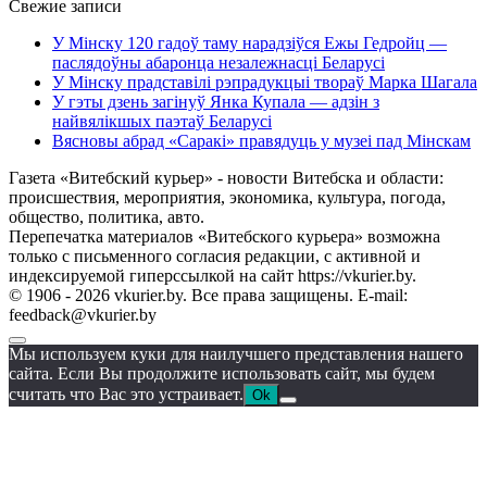
Свежие записи
У Мінску 120 гадоў таму нарадзіўся Ежы Гедройц —
паслядоўны абаронца незалежнасці Беларусі
У Мінску прадставілі рэпрадукцыі твораў Марка Шагала
У гэты дзень загінуў Янка Купала — адзін з
найвялікшых паэтаў Беларусі
Вясновы абрад «Саракі» правядуць у музеі пад Мінскам
Газета «Витебский курьер» - новости Витебска и области:
происшествия, мероприятия, экономика, культура, погода,
общество, политика, авто.
Перепечатка материалов «Витебского курьера» возможна
только с письменного согласия редакции, с активной и
индексируемой гиперссылкой на сайт https://vkurier.by.
© 1906 - 2026 vkurier.by. Все права защищены. E-mail:
feedback@vkurier.by
Мы используем куки для наилучшего представления нашего
сайта. Если Вы продолжите использовать сайт, мы будем
считать что Вас это устраивает.
Ok