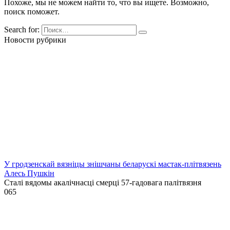
Похоже, мы не можем найти то, что вы ищете. Возможно,
поиск поможет.
Search for:
Новости рубрики
У гродзенскай вязніцы знішчаны беларускі мастак-плітвязень
Алесь Пушкін
Сталі вядомы акалічнасці смерці 57-гадовага палітвязня
0
65