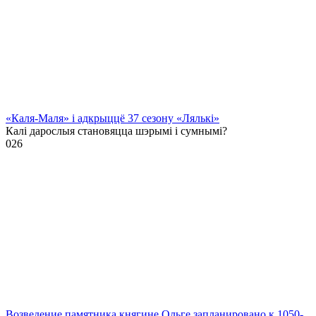
«Каля-Маля» і адкрыццё 37 сезону «Лялькі»
Калі дарослыя становяцца шэрымі і сумнымі?
0
26
Возведение памятника княгине Ольге запланировано к 1050-