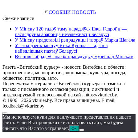
☞
СООБЩИ НОВОСТЬ
Свежие записи
У Мінску 120 гадоў таму нарадзіўся Ежы Гедройц —
паслядоўны абаронца незалежнасці Беларусі
У Мінску прадставілі рэпрадукцыі твораў Марка Шагала
У гэты дзень загінуў Янка Купала — адзін з
найвялікшых паэтаў Беларусі
Вясновы абрад «Саракі» правядуць у музеі пад Мінскам
Газета «Витебский курьер» - новости Витебска и области:
происшествия, мероприятия, экономика, культура, погода,
общество, политика, авто.
Перепечатка материалов «Витебского курьера» возможна
только с письменного согласия редакции, с активной и
индексируемой гиперссылкой на сайт https://vkurier.by.
© 1906 - 2026 vkurier.by. Все права защищены. E-mail:
feedback@vkurier.by
Мы используем куки для наилучшего представления нашего
сайта. Если Вы продолжите использовать сайт, мы будем
считать что Вас это устраивает.
Ok