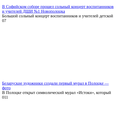
В Софийском соборе прошел сольный концерт воспитанников
и учителей ДШИ №1 Новополоцка
Большой сольный концерт воспитанников и учителей детской
0
7
Беларуские художники создали первый мурал в Полоцке —
фото
В Полоцке открыт символический мурал «Истоки», который
0
11