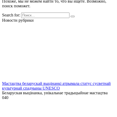
Похоже, мы не можем найти то, что вы ищете. Возможно,
поиск поможет.
Search for:
Новости рубрики
Мастацтва беларускай выцінанкі атрымала статус сусветнай
культурнай спадчыны UNESCO
Беларуская выцінанка, унікальнае традыцыйнае мастацтва
0
40