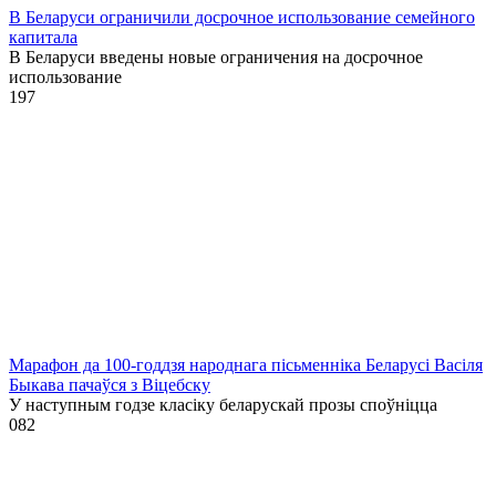
В Беларуси ограничили досрочное использование семейного
капитала
В Беларуси введены новые ограничения на досрочное
использование
1
97
Марафон да 100-годдзя народнага пісьменніка Беларусі Васіля
Быкава пачаўся з Віцебску
У наступным годзе класіку беларускай прозы споўніцца
0
82