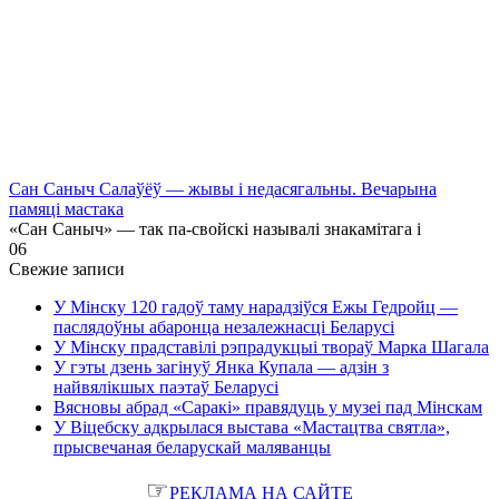
Сан Саныч Салаўёў — жывы і недасягальны. Вечарына
памяці мастака
«Сан Саныч» — так па-свойскі называлі знакамітага і
0
6
Свежие записи
У Мінску 120 гадоў таму нарадзіўся Ежы Гедройц —
паслядоўны абаронца незалежнасці Беларусі
У Мінску прадставілі рэпрадукцыі твораў Марка Шагала
У гэты дзень загінуў Янка Купала — адзін з
найвялікшых паэтаў Беларусі
Вясновы абрад «Саракі» правядуць у музеі пад Мінскам
У Віцебску адкрылася выстава «Мастацтва святла»,
прысвечаная беларускай маляванцы
☞
РЕКЛАМА НА САЙТЕ