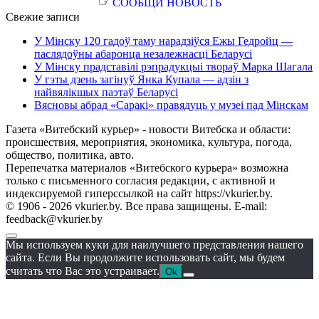
☞
СООБЩИ НОВОСТЬ
Свежие записи
У Мінску 120 гадоў таму нарадзіўся Ежы Гедройц —
паслядоўны абаронца незалежнасці Беларусі
У Мінску прадставілі рэпрадукцыі твораў Марка Шагала
У гэты дзень загінуў Янка Купала — адзін з
найвялікшых паэтаў Беларусі
Вясновы абрад «Саракі» правядуць у музеі пад Мінскам
Газета «Витебский курьер» - новости Витебска и области:
происшествия, мероприятия, экономика, культура, погода,
общество, политика, авто.
Перепечатка материалов «Витебского курьера» возможна
только с письменного согласия редакции, с активной и
индексируемой гиперссылкой на сайт https://vkurier.by.
© 1906 - 2026 vkurier.by. Все права защищены. E-mail:
feedback@vkurier.by
Мы используем куки для наилучшего представления нашего
сайта. Если Вы продолжите использовать сайт, мы будем
считать что Вас это устраивает.
Ok