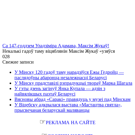
Са 147-годдзем Уладзіміра Адамава, Максім Жукаў!
Некалькі гадоў таму віцяблянін Максім Жукаў «узяўся
0
28
Свежие записи
У Мінску 120 гадоў таму нарадзіўся Ежы Гедройц —
паслядоўны абаронца незалежнасці Беларусі
У Мінску прадставілі рэпрадукцыі твораў Марка Шагала
У гэты дзень загінуў Янка Купала — адзін з
найвялікшых паэтаў Беларусі
Вясновы абрад «Саракі» правядуць у музеі пад Мінскам
У Віцебску адкрылася выстава «Мастацтва святла»,
прысвечаная беларускай маляванцы
☞
РЕКЛАМА НА САЙТЕ