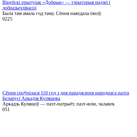
Віцебскі прытулак «‎Добрык»‎ — тэрыторыя надзеі і
добразычлівасці
Была там амаль год таму. Сёння наведала ізноў.
0
225
Сёння споўнілася 110 год з дня нараджэння народнага паэта
Беларусі Аркадзя Куляшова
Аркадзь Куляшоў — паэт-патрыёт, паэт-воін, чалавек
0
51