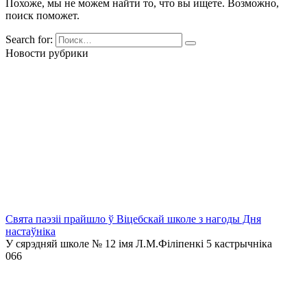
Похоже, мы не можем найти то, что вы ищете. Возможно,
поиск поможет.
Search for:
Новости рубрики
Свята паэзіі прайшло ў Віцебскай школе з нагоды Дня
настаўніка
У сярэдняй школе № 12 імя Л.М.Філіпенкі 5 кастрычніка
0
66