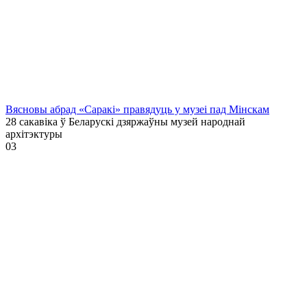
Вясновы абрад «Саракі» правядуць у музеі пад Мінскам
28 сакавіка ў Беларускі дзяржаўны музей народнай
архітэктуры
0
3