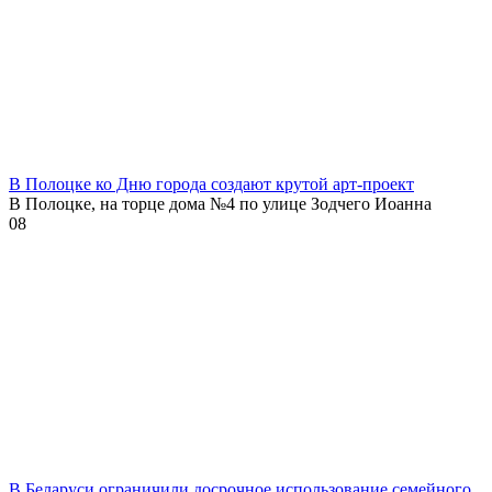
В Полоцке ко Дню города создают крутой арт-проект
В Полоцке, на торце дома №4 по улице Зодчего Иоанна
0
8
В Беларуси ограничили досрочное использование семейного