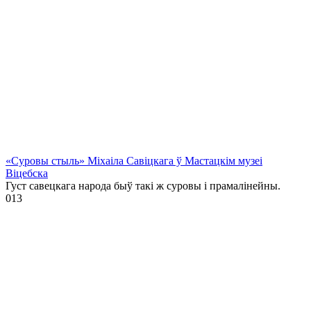
«Суровы стыль» Міхаіла Савіцкага ў Мастацкім музеі
Віцебска
Густ савецкага народа быў такі ж суровы і прамалінейны.
0
13