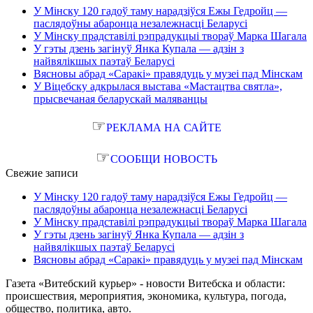
У Мінску 120 гадоў таму нарадзіўся Ежы Гедройц —
паслядоўны абаронца незалежнасці Беларусі
У Мінску прадставілі рэпрадукцыі твораў Марка Шагала
У гэты дзень загінуў Янка Купала — адзін з
найвялікшых паэтаў Беларусі
Вясновы абрад «Саракі» правядуць у музеі пад Мінскам
У Віцебску адкрылася выстава «Мастацтва святла»,
прысвечаная беларускай маляванцы
☞
РЕКЛАМА НА САЙТЕ
☞
СООБЩИ НОВОСТЬ
Свежие записи
У Мінску 120 гадоў таму нарадзіўся Ежы Гедройц —
паслядоўны абаронца незалежнасці Беларусі
У Мінску прадставілі рэпрадукцыі твораў Марка Шагала
У гэты дзень загінуў Янка Купала — адзін з
найвялікшых паэтаў Беларусі
Вясновы абрад «Саракі» правядуць у музеі пад Мінскам
Газета «Витебский курьер» - новости Витебска и области:
происшествия, мероприятия, экономика, культура, погода,
общество, политика, авто.