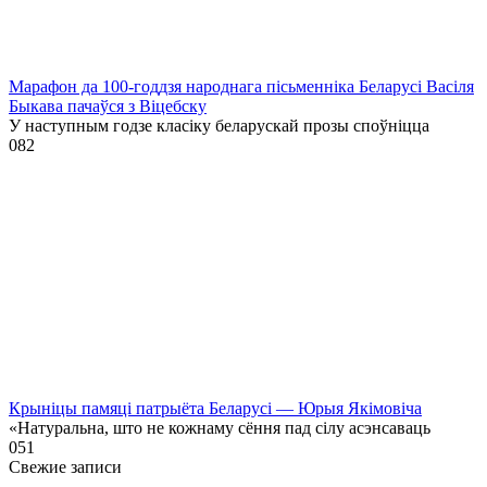
Марафон да 100-годдзя народнага пісьменніка Беларусі Васіля
Быкава пачаўся з Віцебску
У наступным годзе класіку беларускай прозы споўніцца
0
82
Крыніцы памяці патрыёта Беларусі — Юрыя Якімовіча
«Натуральна, што не кожнаму сёння пад сілу асэнсаваць
0
51
Свежие записи