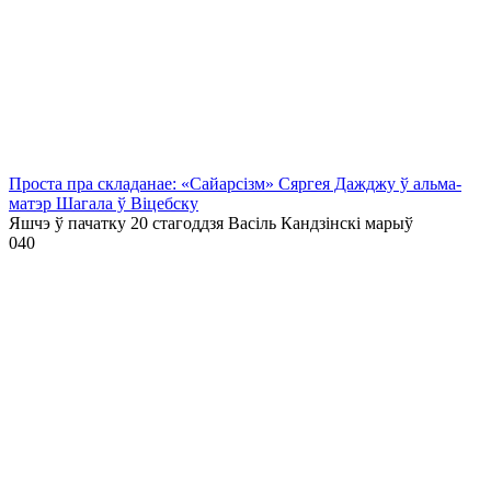
Проста пра складанае: «Сайарсізм» Сяргея Дажджу ў альма-
матэр Шагала ў Віцебску
Яшчэ ў пачатку 20 стагоддзя Васіль Кандзінскі марыў
0
40