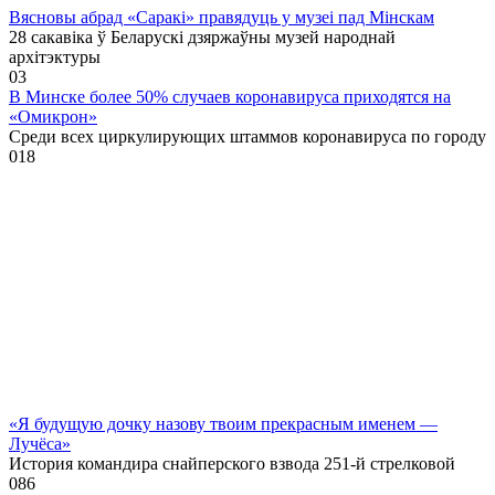
Вясновы абрад «Саракі» правядуць у музеі пад Мінскам
28 сакавіка ў Беларускі дзяржаўны музей народнай
архітэктуры
0
3
В Минске более 50% случаев коронавируса приходятся на
«Омикрон»
Среди всех циркулирующих штаммов коронавируса по городу
0
18
«Я будущую дочку назову твоим прекрасным именем —
Лучёса»
История командира снайперского взвода 251-й стрелковой
0
86