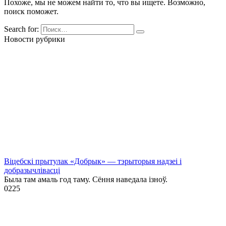
Похоже, мы не можем найти то, что вы ищете. Возможно,
поиск поможет.
Search for:
Новости рубрики
Віцебскі прытулак «‎Добрык»‎ — тэрыторыя надзеі і
добразычлівасці
Была там амаль год таму. Сёння наведала ізноў.
0
225