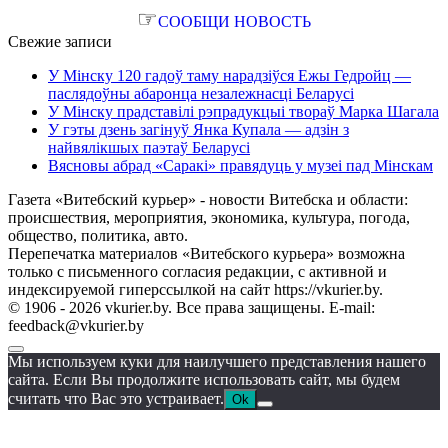
☞
СООБЩИ НОВОСТЬ
Свежие записи
У Мінску 120 гадоў таму нарадзіўся Ежы Гедройц —
паслядоўны абаронца незалежнасці Беларусі
У Мінску прадставілі рэпрадукцыі твораў Марка Шагала
У гэты дзень загінуў Янка Купала — адзін з
найвялікшых паэтаў Беларусі
Вясновы абрад «Саракі» правядуць у музеі пад Мінскам
Газета «Витебский курьер» - новости Витебска и области:
происшествия, мероприятия, экономика, культура, погода,
общество, политика, авто.
Перепечатка материалов «Витебского курьера» возможна
только с письменного согласия редакции, с активной и
индексируемой гиперссылкой на сайт https://vkurier.by.
© 1906 - 2026 vkurier.by. Все права защищены. E-mail:
feedback@vkurier.by
Мы используем куки для наилучшего представления нашего
сайта. Если Вы продолжите использовать сайт, мы будем
считать что Вас это устраивает.
Ok