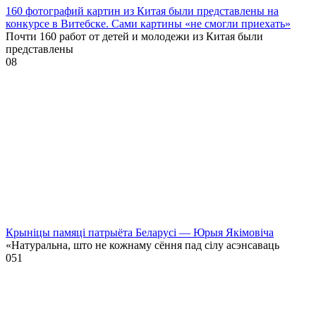
160 фотографий картин из Китая были представлены на
конкурсе в Витебске. Сами картины «не смогли приехать»
Почти 160 работ от детей и молодежи из Китая были
представлены
0
8
Крыніцы памяці патрыёта Беларусі — Юрыя Якімовіча
«Натуральна, што не кожнаму сёння пад сілу асэнсаваць
0
51