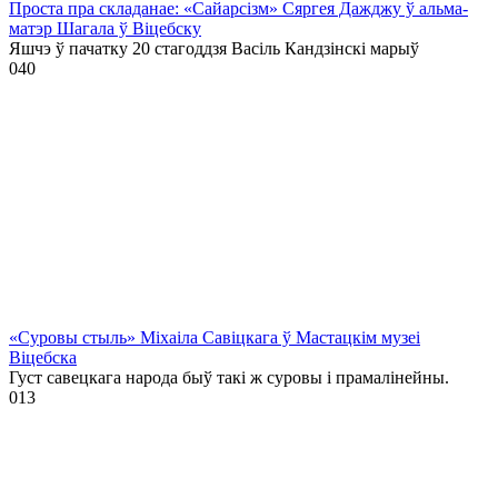
Проста пра складанае: «Сайарсізм» Сяргея Дажджу ў альма-
матэр Шагала ў Віцебску
Яшчэ ў пачатку 20 стагоддзя Васіль Кандзінскі марыў
0
40
«Суровы стыль» Міхаіла Савіцкага ў Мастацкім музеі
Віцебска
Густ савецкага народа быў такі ж суровы і прамалінейны.
0
13