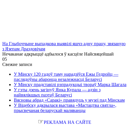
На Глыбоччыне выпадкова выявілі яшчэ адну працу, звязаную
з Язепам Драздовічам
Нечаканае адкрыццё адбылося ў касцёле Найсвяцейшай
0
5
Свежие записи
У Мінску 120 гадоў таму нарадзіўся Ежы Гедройц —
паслядоўны абаронца незалежнасці Беларусі
У Мінску прадставілі рэпрадукцыі твораў Марка Шагала
У гэты дзень загінуў Янка Купала — адзін з
найвялікшых паэтаў Беларусі
Вясновы абрад «Саракі» правядуць у музеі пад Мінскам
У Віцебску адкрылася выстава «Мастацтва святла»,
прысвечаная беларускай маляванцы
☞
РЕКЛАМА НА САЙТЕ