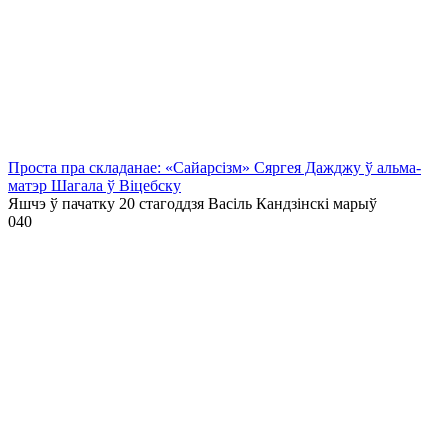
Проста пра складанае: «Сайарсізм» Сяргея Дажджу ў альма-
матэр Шагала ў Віцебску
Яшчэ ў пачатку 20 стагоддзя Васіль Кандзінскі марыў
0
40