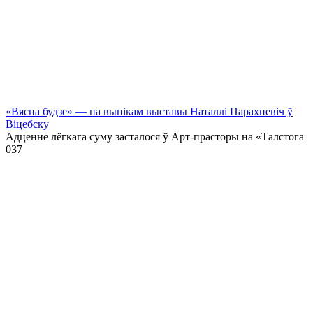
«Вясна будзе» — па вынікам выставы Наталлі Парахневіч ў
Віцебску
Адценне лёгкага суму засталося ў Арт-прасторы на «Талстога
0
37