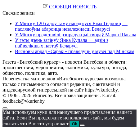
☞
СООБЩИ НОВОСТЬ
Свежие записи
У Мінску 120 гадоў таму нарадзіўся Ежы Гедройц —
паслядоўны абаронца незалежнасці Беларусі
У Мінску прадставілі рэпрадукцыі твораў Марка Шагала
У гэты дзень загінуў Янка Купала — адзін з
найвялікшых паэтаў Беларусі
Вясновы абрад «Саракі» правядуць у музеі пад Мінскам
Газета «Витебский курьер» - новости Витебска и области:
происшествия, мероприятия, экономика, культура, погода,
общество, политика, авто.
Перепечатка материалов «Витебского курьера» возможна
только с письменного согласия редакции, с активной и
индексируемой гиперссылкой на сайт https://vkurier.by.
© 1906 - 2026 vkurier.by. Все права защищены. E-mail:
feedback@vkurier.by
Мы используем куки для наилучшего представления нашего
сайта. Если Вы продолжите использовать сайт, мы будем
считать что Вас это устраивает.
Ok