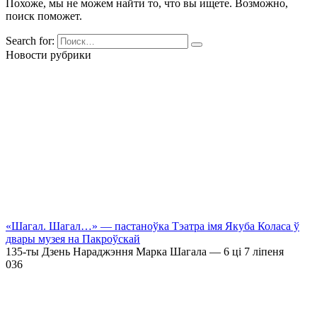
Похоже, мы не можем найти то, что вы ищете. Возможно,
поиск поможет.
Search for:
Новости рубрики
«Шагал. Шагал…» — пастаноўка Тэатра імя Якуба Коласа ў
двары музея на Пакроўскай
135-ты Дзень Нараджэння Марка Шагала — 6 ці 7 ліпеня
0
36