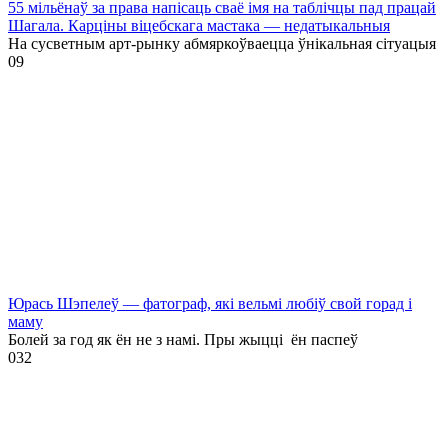
55 мільёнаў за права напісаць сваё імя на таблічцы пад працай
Шагала. Карціны віцебскага мастака — недатыкальныя
На сусветным арт-рынку абмяркоўваецца ўнікальная сітуацыя
0
9
Юрась Шэпелеў — фатограф, які вельмі любіў свой горад і
маму
Болей за год як ён не з намі. Пры жыцці ён паспеў
0
32