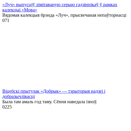
«Луч» выпусціў лiмiтаваную серыю гадзіннікаў ў рамках
калекцыі «Мова»
Вядомая калекцыя брэнда «Луч», прысвечаная непаўторнасці
0
71
Віцебскі прытулак «‎Добрык»‎ — тэрыторыя надзеі і
добразычлівасці
Была там амаль год таму. Сёння наведала ізноў.
0
225