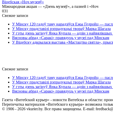
Віцебская «Ноч музеяў»
Міжнародная акцыя — «Дзень музеяў», а пазней і «Ноч
0
31
Свежие записи
У Мінску 120 гадоў таму нарадзіўся Ежы Гедройц — пасл
У Мінску прадставілі рэпрадукцыі твораў Марка Шагала
У гэты дзень загінуў Янка Купала — адзін з найвялікшых 
Вясновы абрад «Саракі» правядуць у музеі пад Мінскам
У Віцебску адкрылася выстава «Мастацтва святла», прыс
Свежие записи
У Мінску 120 гадоў таму нарадзіўся Ежы Гедройц — пасл
У Мінску прадставілі рэпрадукцыі твораў Марка Шагала
У гэты дзень загінуў Янка Купала — адзін з найвялікшых 
Вясновы абрад «Саракі» правядуць у музеі пад Мінскам
Газета «Витебский курьер» - новости Витебска и области: прои
Перепечатка материалов «Витебского курьера» возможна только 
© 1906 - 2026 vkurier.by. Все права защищены. E-mail: feedback@