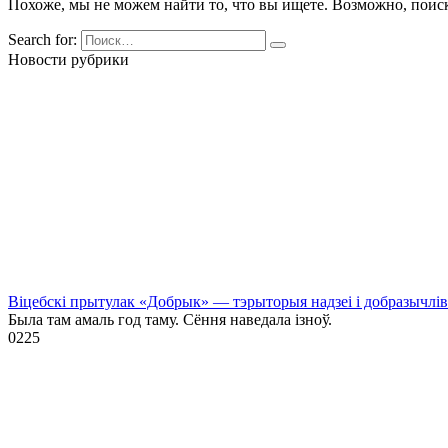
Похоже, мы не можем найти то, что вы ищете. Возможно, поис
Search for:
Новости рубрики
Віцебскі прытулак «‎Добрык»‎ — тэрыторыя надзеі і добразычлів
Была там амаль год таму. Сёння наведала ізноў.
0
225