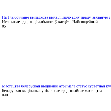
На Глыбоччыне выпадкова выявілі яшчэ адну працу, звязаную з
Нечаканае адкрыццё адбылося ў касцёле Найсвяцейшай
0
5
Мастацтва беларускай выцінанкі атрымала статус сусветнай
Беларуская выцінанка, унікальнае традыцыйнае мастацтва
0
40