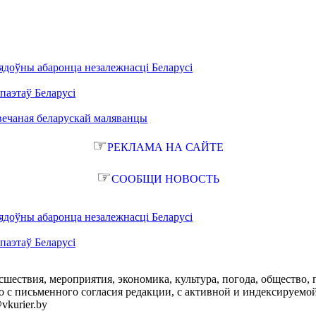
ядоўны абаронца незалежнасці Беларусі
паэтаў Беларусі
вечаная беларускай маляванцы
☞
РЕКЛАМА НА САЙТЕ
☞
СООБЩИ НОВОСТЬ
ядоўны абаронца незалежнасці Беларусі
паэтаў Беларусі
сшествия, мероприятия, экономика, культура, погода, общество, 
с письменного согласия редакции, с активной и индексируемой ги
vkurier.by