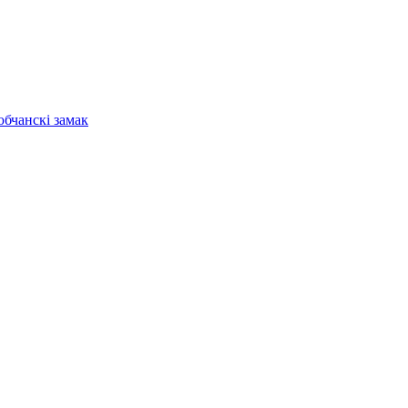
бчанскі замак