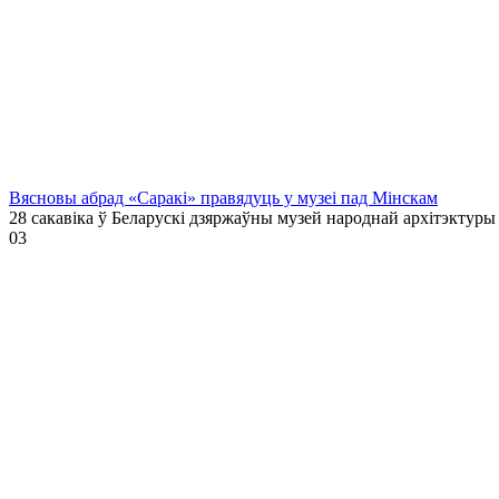
Вясновы абрад «Саракі» правядуць у музеі пад Мінскам
28 сакавіка ў Беларускі дзяржаўны музей народнай архітэктуры
0
3