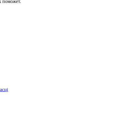
к поможет.
асці