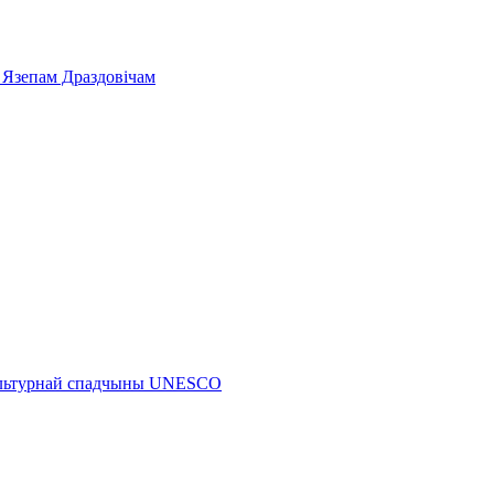
 Язепам Драздовічам
 культурнай спадчыны UNESCO