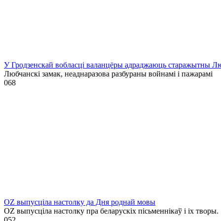
У Гродзенскай вобласці валанцёры адраджаюць старажытны Лю
Любчанскі замак, неаднаразова разбураны войнамі і пажарамі
0
68
OZ выпусціла настолку да Дня роднай мовы
OZ выпусціла настолку пра беларускіх пісьменнікаў і іх творы.
0
52