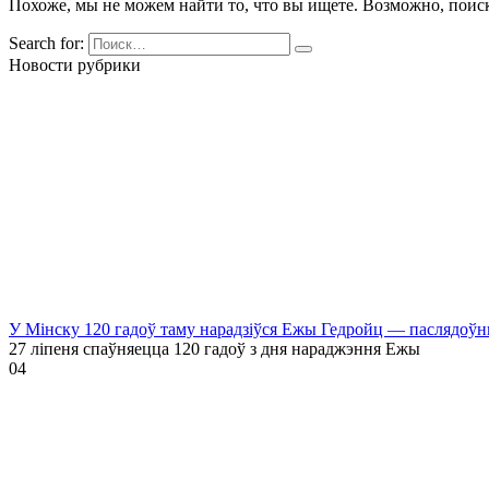
Похоже, мы не можем найти то, что вы ищете. Возможно, поис
Search for:
Новости рубрики
У Мінску 120 гадоў таму нарадзіўся Ежы Гедройц — паслядоўн
27 ліпеня спаўняецца 120 гадоў з дня нараджэння Ежы
0
4