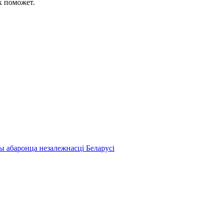
к поможет.
ы абаронца незалежнасці Беларусі