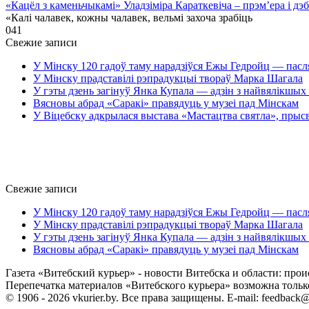
«Кацёл з каменьчыкамі» Уладзіміра Караткевіча – прэм’ера і д
«Калі чалавек, кожны чалавек, вельмі захоча зрабіць
0
41
Свежие записи
У Мінску 120 гадоў таму нарадзіўся Ежы Гедройц — пасл
У Мінску прадставілі рэпрадукцыі твораў Марка Шагала
У гэты дзень загінуў Янка Купала — адзін з найвялікшых 
Вясновы абрад «Саракі» правядуць у музеі пад Мінскам
У Віцебску адкрылася выстава «Мастацтва святла», прыс
Свежие записи
У Мінску 120 гадоў таму нарадзіўся Ежы Гедройц — пасл
У Мінску прадставілі рэпрадукцыі твораў Марка Шагала
У гэты дзень загінуў Янка Купала — адзін з найвялікшых 
Вясновы абрад «Саракі» правядуць у музеі пад Мінскам
Газета «Витебский курьер» - новости Витебска и области: прои
Перепечатка материалов «Витебского курьера» возможна только 
© 1906 - 2026 vkurier.by. Все права защищены. E-mail: feedback@