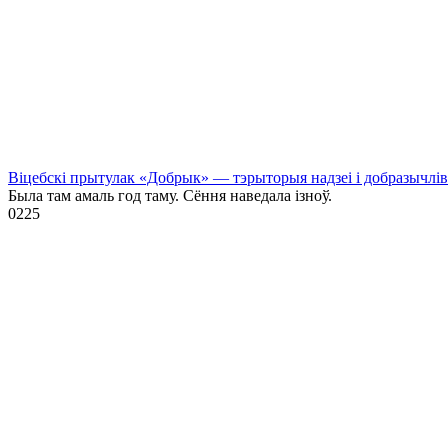
Віцебскі прытулак «‎Добрык»‎ — тэрыторыя надзеі і добразычлів
Была там амаль год таму. Сёння наведала ізноў.
0
225