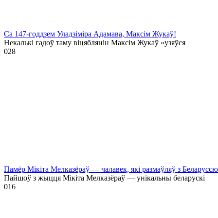
Са 147-годдзем Уладзіміра Адамава, Максім Жукаў!
Некалькі гадоў таму віцяблянін Максім Жукаў «узяўся
0
28
Памёр Мікіта Мелказёраў — чалавек, які размаўляў з Беларусс
Пайшоў з жыцця Мікіта Мелказёраў — унікальны беларускі
0
16