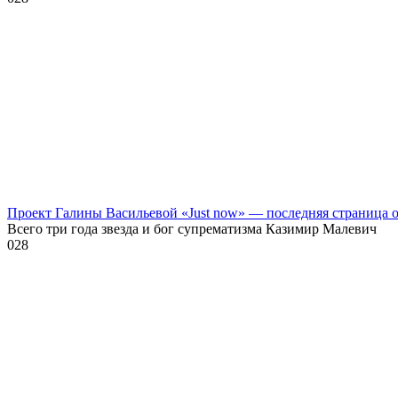
Проект Галины Васильевой «Just now» — последняя страница
Всего три года звезда и бог супрематизма Казимир Малевич
0
28