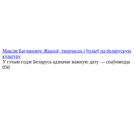
Максім Багдановіч: Жыццё, творчасць і ўплыў на беларускую
культуру
У гэтым годзе Беларусь адзначае важную дату — спаўняецца
0
50