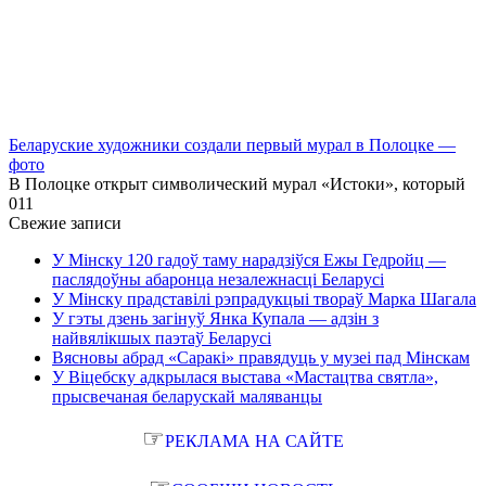
Беларуские художники создали первый мурал в Полоцке —
фото
В Полоцке открыт символический мурал «Истоки», который
0
11
Свежие записи
У Мінску 120 гадоў таму нарадзіўся Ежы Гедройц —
паслядоўны абаронца незалежнасці Беларусі
У Мінску прадставілі рэпрадукцыі твораў Марка Шагала
У гэты дзень загінуў Янка Купала — адзін з
найвялікшых паэтаў Беларусі
Вясновы абрад «Саракі» правядуць у музеі пад Мінскам
У Віцебску адкрылася выстава «Мастацтва святла»,
прысвечаная беларускай маляванцы
☞
РЕКЛАМА НА САЙТЕ