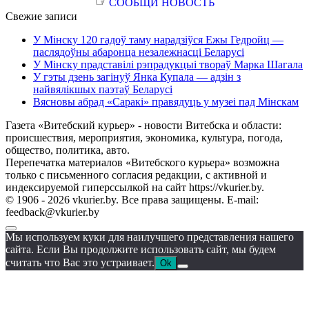
☞
СООБЩИ НОВОСТЬ
Свежие записи
У Мінску 120 гадоў таму нарадзіўся Ежы Гедройц —
паслядоўны абаронца незалежнасці Беларусі
У Мінску прадставілі рэпрадукцыі твораў Марка Шагала
У гэты дзень загінуў Янка Купала — адзін з
найвялікшых паэтаў Беларусі
Вясновы абрад «Саракі» правядуць у музеі пад Мінскам
Газета «Витебский курьер» - новости Витебска и области:
происшествия, мероприятия, экономика, культура, погода,
общество, политика, авто.
Перепечатка материалов «Витебского курьера» возможна
только с письменного согласия редакции, с активной и
индексируемой гиперссылкой на сайт https://vkurier.by.
© 1906 - 2026 vkurier.by. Все права защищены. E-mail:
feedback@vkurier.by
Мы используем куки для наилучшего представления нашего
сайта. Если Вы продолжите использовать сайт, мы будем
считать что Вас это устраивает.
Ok