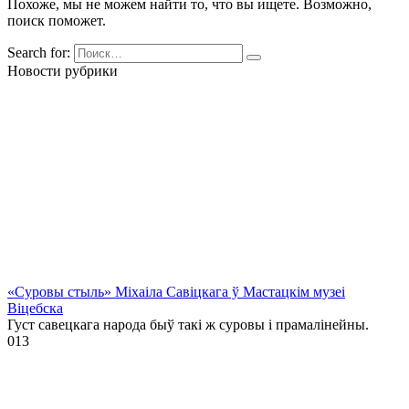
Похоже, мы не можем найти то, что вы ищете. Возможно,
поиск поможет.
Search for:
Новости рубрики
«Суровы стыль» Міхаіла Савіцкага ў Мастацкім музеі
Віцебска
Густ савецкага народа быў такі ж суровы і прамалінейны.
0
13