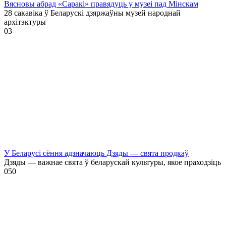
Вясновы абрад «Саракі» правядуць у музеі пад Мінскам
28 сакавіка ў Беларускі дзяржаўны музей народнай
архітэктуры
0
3
У Беларусі сёння адзначаюць Дзяды — свята продкаў
Дзяды — важнае свята ў беларускай культуры, якое праходзіць
0
50