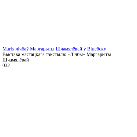
Магія лічбаў Маргарыты Шчамялёвай у Віцебску
Выстава мастацкага тэкстылю «Лічбы» Маргарыты
Шчамялёвай
0
32