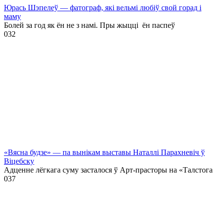
Юрась Шэпелеў — фатограф, які вельмі любіў свой горад і
маму
Болей за год як ён не з намі. Пры жыцці ён паспеў
0
32
«Вясна будзе» — па вынікам выставы Наталлі Парахневіч ў
Віцебску
Адценне лёгкага суму засталося ў Арт-прасторы на «Талстога
0
37