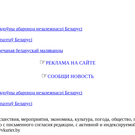
ядоўны абаронца незалежнасці Беларусі
паэтаў Беларусі
вечаная беларускай маляванцы
☞
РЕКЛАМА НА САЙТЕ
☞
СООБЩИ НОВОСТЬ
ядоўны абаронца незалежнасці Беларусі
паэтаў Беларусі
сшествия, мероприятия, экономика, культура, погода, общество, 
с письменного согласия редакции, с активной и индексируемой ги
vkurier.by