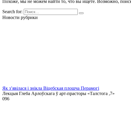
Похоже, мы не можем найти то, что вы ищете. Возможно, поис
Search for:
Новости рубрики
Як з’явілася і знікла Віцебская плошча Перамогі
Лекцыя Глеба Арлоўскага ў арт-прасторы «Талстога ,7»
0
96