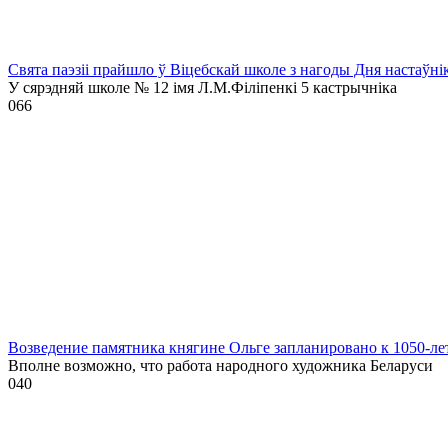
Свята паэзіі прайшло ў Віцебскай школе з нагоды Дня настаўні
У сярэдняй школе № 12 імя Л.М.Філіпенкі 5 кастрычніка
0
66
Возведение памятника княгине Ольге запланировано к 1050-л
Вполне возможно, что работа народного художника Беларуси
0
40