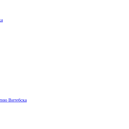
ка
етию Витебска