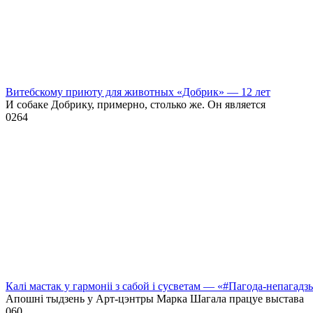
Витебскому приюту для животных «Добрик» — 12 лет
И собаке Добрику, примерно, столько же. Он является
0
264
Калі мастак у гармоніі з сабой і сусветам — «#Пагода-непагадз
Апошні тыдзень у Арт-цэнтры Марка Шагала працуе выстава
0
60