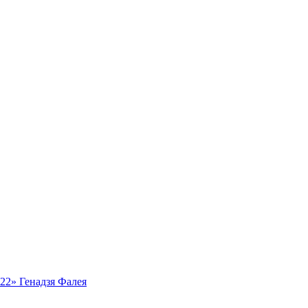
ь22» Генадзя Фалея