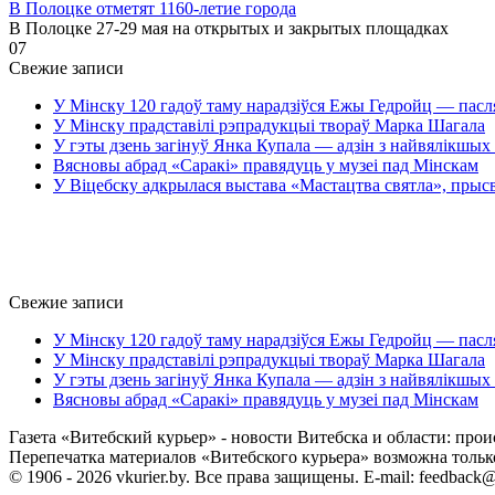
В Полоцке отметят 1160-летие города
В Полоцке 27-29 мая на открытых и закрытых площадках
0
7
Свежие записи
У Мінску 120 гадоў таму нарадзіўся Ежы Гедройц — пасл
У Мінску прадставілі рэпрадукцыі твораў Марка Шагала
У гэты дзень загінуў Янка Купала — адзін з найвялікшых 
Вясновы абрад «Саракі» правядуць у музеі пад Мінскам
У Віцебску адкрылася выстава «Мастацтва святла», прыс
Свежие записи
У Мінску 120 гадоў таму нарадзіўся Ежы Гедройц — пасл
У Мінску прадставілі рэпрадукцыі твораў Марка Шагала
У гэты дзень загінуў Янка Купала — адзін з найвялікшых 
Вясновы абрад «Саракі» правядуць у музеі пад Мінскам
Газета «Витебский курьер» - новости Витебска и области: прои
Перепечатка материалов «Витебского курьера» возможна только 
© 1906 - 2026 vkurier.by. Все права защищены. E-mail: feedback@