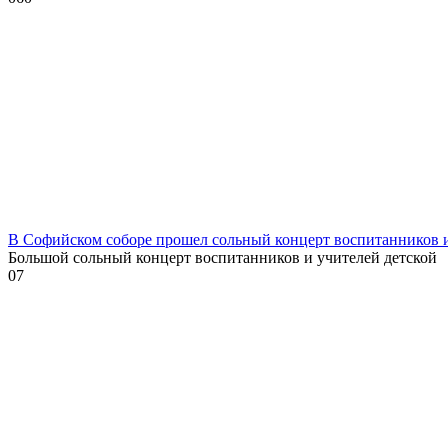
В Софийском соборе прошел сольный концерт воспитанников
Большой сольный концерт воспитанников и учителей детской
0
7