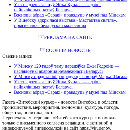
У гэты дзень загінуў Янка Купала — адзін з
найвялікшых паэтаў Беларусі
Вясновы абрад «Саракі» правядуць у музеі пад Мінскам
У Віцебску адкрылася выстава «Мастацтва святла»,
прысвечаная беларускай маляванцы
☞
РЕКЛАМА НА САЙТЕ
☞
СООБЩИ НОВОСТЬ
Свежие записи
У Мінску 120 гадоў таму нарадзіўся Ежы Гедройц —
паслядоўны абаронца незалежнасці Беларусі
У Мінску прадставілі рэпрадукцыі твораў Марка Шагала
У гэты дзень загінуў Янка Купала — адзін з
найвялікшых паэтаў Беларусі
Вясновы абрад «Саракі» правядуць у музеі пад Мінскам
Газета «Витебский курьер» - новости Витебска и области:
происшествия, мероприятия, экономика, культура, погода,
общество, политика, авто.
Перепечатка материалов «Витебского курьера» возможна
только с письменного согласия редакции, с активной и
индексируемой гиперссылкой на сайт https://vkurier.by.