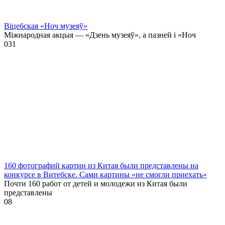
Віцебская «Ноч музеяў»
Міжнародная акцыя — «Дзень музеяў», а пазней і «Ноч
0
31
160 фотографий картин из Китая были представлены на
конкурсе в Витебске. Сами картины «не смогли приехать»
Почти 160 работ от детей и молодежи из Китая были
представлены
0
8