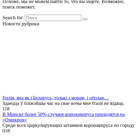
Похоже, мы не можем найти то, что вы ищете. Возможно,
поиск поможет.
Search for:
Новости рубрики
Італія, яна як і Беларусь, толькі з морам, і цёплая…
Здаецца ў бліжэйшы час на свае вочы мне Італіі не відаць.
1
18
В Минске более 50% случаев коронавируса приходятся на
«Омикрон»
Среди всех циркулирующих штаммов коронавируса по городу
0
18