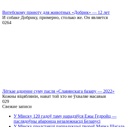
Витебскому приюту для животных «Добрик» — 12 лет
И собаке Добрику, примерно, столько же. Он является
0
264
Лёгкае адценне суму пасля «Славянскага базару — 2022»
Кожны віцяблянін, нават той хто не ўхваляе масавыя
0
29
Свежие записи
У Мінску 120 гадоў таму нарадзіўся Ежы Гедройц —
паслядоўны абаронца незалежнасці Беларусі
У Мінску прадставілі рэпрадукцыі твораў Марка Шагала