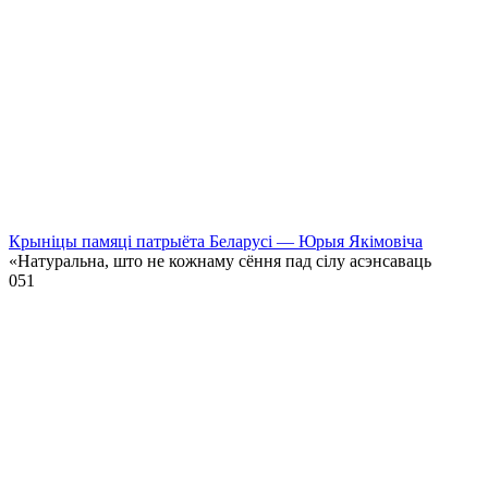
Крыніцы памяці патрыёта Беларусі — Юрыя Якімовіча
«Натуральна, што не кожнаму сёння пад сілу асэнсаваць
0
51