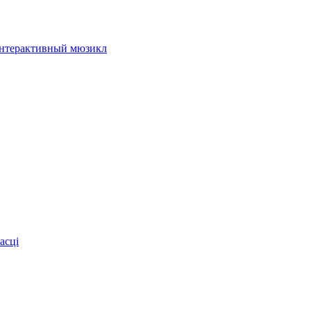
интерактивный мюзикл
асці