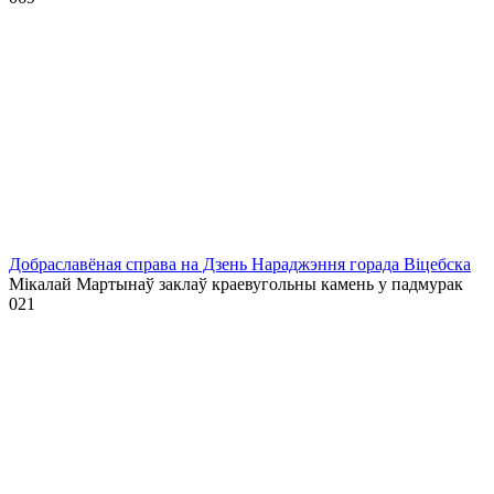
Добраславёная справа на Дзень Нараджэння горада Віцебска
Мікалай Мартынаў заклаў краевугольны камень у падмурак
0
21