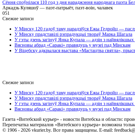
Сёння споўнілася 110 год з дня нараджэння народнага паэта Бе
Аркадзь Куляшоў — паэт-патрыёт, паэт-воін, чалавек
0
51
Свежие записи
У Мінску 120 гадоў таму нарадзіўся Ежы Гедройц — пасл
У Мінску прадставілі рэпрадукцыі твораў Марка Шагала
У гэты дзень загінуў Янка Купала — адзін з найвялікшых 
Вясновы абрад «Саракі» правядуць у музеі пад Мінскам
У Віцебску адкрылася выстава «Мастацтва святла», прыс
Свежие записи
У Мінску 120 гадоў таму нарадзіўся Ежы Гедройц — пасл
У Мінску прадставілі рэпрадукцыі твораў Марка Шагала
У гэты дзень загінуў Янка Купала — адзін з найвялікшых 
Вясновы абрад «Саракі» правядуць у музеі пад Мінскам
Газета «Витебский курьер» - новости Витебска и области: прои
Перепечатка материалов «Витебского курьера» возможна только 
© 1906 - 2026 vkurier.by. Все права защищены. E-mail: feedback@