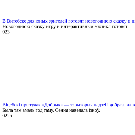
В Витебске для юных зрителей готовят новогоднюю сказку и 
Новогоднюю сказку-игру и интерактивный мюзикл готовят
0
23
Віцебскі прытулак «‎Добрык»‎ — тэрыторыя надзеі і добразычлів
Была там амаль год таму. Сёння наведала ізноў.
0
225