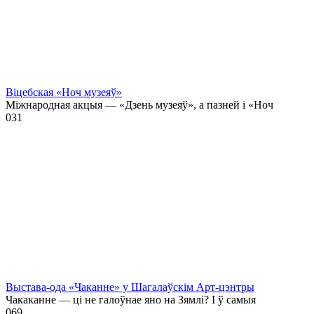
Віцебская «Ноч музеяў»
Міжнародная акцыя — «Дзень музеяў», а пазней і «Ноч
0
31
Выстава-ода «Чаканне» у Шагалаўскім Арт-цэнтры
Чакаканне — ці не галоўнае яно на Зямлі? І ў самыя
0
69