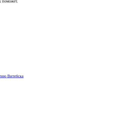
к поможет.
етию Витебска