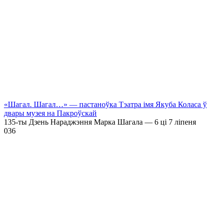
«Шагал. Шагал…» — пастаноўка Тэатра імя Якуба Коласа ў
двары музея на Пакроўскай
135-ты Дзень Нараджэння Марка Шагала — 6 ці 7 ліпеня
0
36