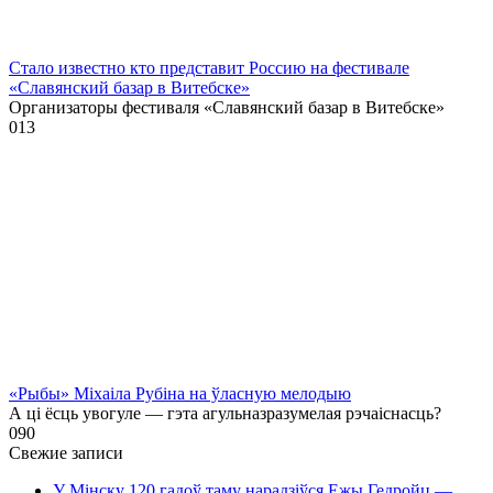
Стало известно кто представит Россию на фестивале
«Славянский базар в Витебске»
Организаторы фестиваля «Славянский базар в Витебске»
0
13
«Рыбы» Міхаіла Рубіна на ўласную мелодыю
А ці ёсць увогуле — гэта агульназразумелая рэчаіснасць?
0
90
Свежие записи
У Мінску 120 гадоў таму нарадзіўся Ежы Гедройц —