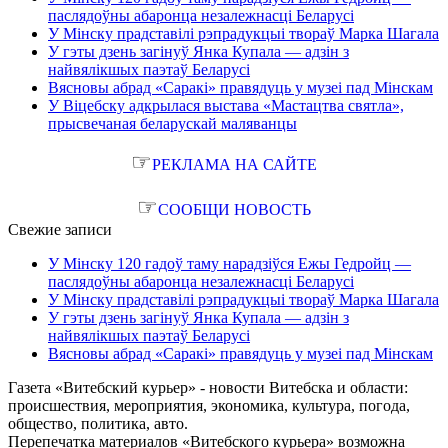
паслядоўны абаронца незалежнасці Беларусі
У Мінску прадставілі рэпрадукцыі твораў Марка Шагала
У гэты дзень загінуў Янка Купала — адзін з
найвялікшых паэтаў Беларусі
Вясновы абрад «Саракі» правядуць у музеі пад Мінскам
У Віцебску адкрылася выстава «Мастацтва святла»,
прысвечаная беларускай маляванцы
☞
РЕКЛАМА НА САЙТЕ
☞
СООБЩИ НОВОСТЬ
Свежие записи
У Мінску 120 гадоў таму нарадзіўся Ежы Гедройц —
паслядоўны абаронца незалежнасці Беларусі
У Мінску прадставілі рэпрадукцыі твораў Марка Шагала
У гэты дзень загінуў Янка Купала — адзін з
найвялікшых паэтаў Беларусі
Вясновы абрад «Саракі» правядуць у музеі пад Мінскам
Газета «Витебский курьер» - новости Витебска и области:
происшествия, мероприятия, экономика, культура, погода,
общество, политика, авто.
Перепечатка материалов «Витебского курьера» возможна