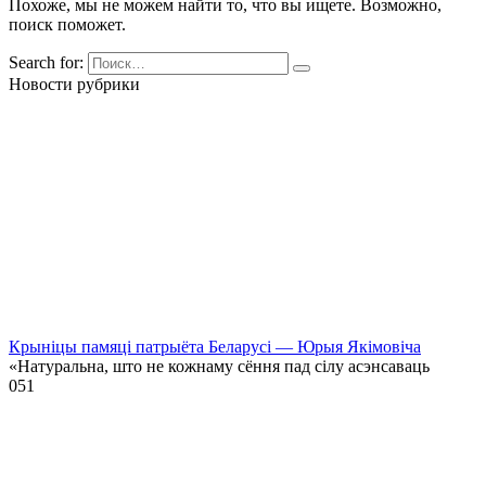
Похоже, мы не можем найти то, что вы ищете. Возможно,
поиск поможет.
Search for:
Новости рубрики
Крыніцы памяці патрыёта Беларусі — Юрыя Якімовіча
«Натуральна, што не кожнаму сёння пад сілу асэнсаваць
0
51