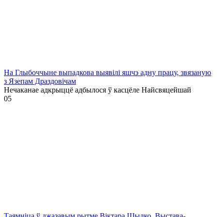
На Глыбоччыне выпадкова выявілі яшчэ адну працу, звязаную
з Язепам Драздовічам
Нечаканае адкрыццё адбылося ў касцёле Найсвяцейшай
0
5
Таямніца ў джазавым рытме Віктара Шылко. Выстава-