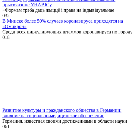
прысвячэнне УНАВІСу
«Формам трэба даць жыццё і права на індывідуальнае
0
32
В Минске более 50% случаев коронавируса приходятся на
«Омикрон»
Среди всех циркулирующих штаммов коронавируса по городу
0
18
Развитие культуры и гражданского общества в Германии:
влияние на социально-медицинское обеспечение
Германия, известная своими достижениями в области науки
0
61