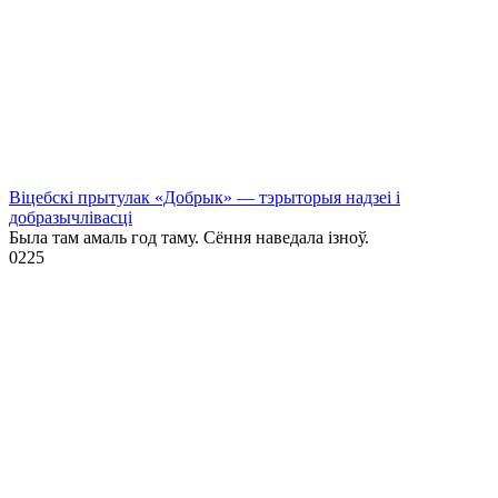
Віцебскі прытулак «‎Добрык»‎ — тэрыторыя надзеі і
добразычлівасці
Была там амаль год таму. Сёння наведала ізноў.
0
225