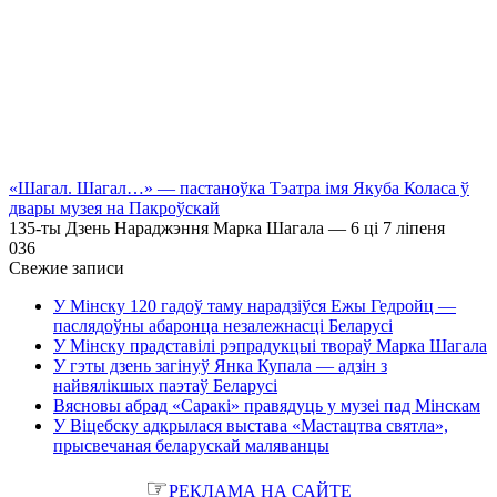
«Шагал. Шагал…» — пастаноўка Тэатра імя Якуба Коласа ў
двары музея на Пакроўскай
135-ты Дзень Нараджэння Марка Шагала — 6 ці 7 ліпеня
0
36
Свежие записи
У Мінску 120 гадоў таму нарадзіўся Ежы Гедройц —
паслядоўны абаронца незалежнасці Беларусі
У Мінску прадставілі рэпрадукцыі твораў Марка Шагала
У гэты дзень загінуў Янка Купала — адзін з
найвялікшых паэтаў Беларусі
Вясновы абрад «Саракі» правядуць у музеі пад Мінскам
У Віцебску адкрылася выстава «Мастацтва святла»,
прысвечаная беларускай маляванцы
☞
РЕКЛАМА НА САЙТЕ