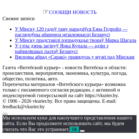
☞
СООБЩИ НОВОСТЬ
Свежие записи
У Мінску 120 гадоў таму нарадзіўся Ежы Гедройц —
паслядоўны абаронца незалежнасці Беларусі
У Мінску прадставілі рэпрадукцыі твораў Марка Шагала
У гэты дзень загінуў Янка Купала — адзін з
найвялікшых паэтаў Беларусі
Вясновы абрад «Саракі» правядуць у музеі пад Мінскам
Газета «Витебский курьер» - новости Витебска и области:
происшествия, мероприятия, экономика, культура, погода,
общество, политика, авто.
Перепечатка материалов «Витебского курьера» возможна
только с письменного согласия редакции, с активной и
индексируемой гиперссылкой на сайт https://vkurier.by.
© 1906 - 2026 vkurier.by. Все права защищены. E-mail:
feedback@vkurier.by
Мы используем куки для наилучшего представления нашего
сайта. Если Вы продолжите использовать сайт, мы будем
считать что Вас это устраивает.
Ok