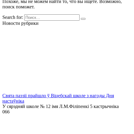
Похоже, мы не можем найти то, что вы ищете. Возможно,
поиск поможет.
Search for:
Новости рубрики
Свята паэзіі прайшло ў Віцебскай школе з нагоды Дня
настаўніка
У сярэдняй школе № 12 імя Л.М.Філіпенкі 5 кастрычніка
0
66