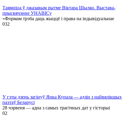
Таямніца ў джазавым рытме Віктара Шылко. Выстава-
прысвячэнне УНАВІСу
«Формам трэба даць жыццё і права на індывідуальнае
0
32
У гэты дзень загінуў Янка Купала — адзін з найвялікшых
паэтаў Беларусі
28 чэрвеня — адна з самых трагічных дат у гісторыі
0
2