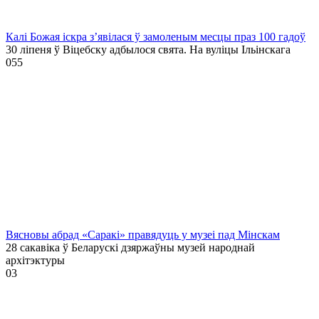
Калі Божая іскра з’явілася ў замоленым месцы праз 100 гадоў
30 ліпеня ў Віцебску адбылося свята. На вуліцы Ільінскага
0
55
Вясновы абрад «Саракі» правядуць у музеі пад Мінскам
28 сакавіка ў Беларускі дзяржаўны музей народнай
архітэктуры
0
3