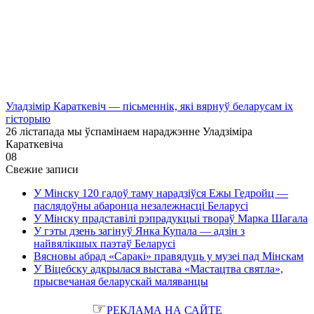
Уладзімір Караткевіч — пісьменнік, які вярнуў беларусам іх
гісторыю
26 лістапада мы ўспамінаем нараджэнне Уладзіміра
Караткевіча
0
8
Свежие записи
У Мінску 120 гадоў таму нарадзіўся Ежы Гедройц —
паслядоўны абаронца незалежнасці Беларусі
У Мінску прадставілі рэпрадукцыі твораў Марка Шагала
У гэты дзень загінуў Янка Купала — адзін з
найвялікшых паэтаў Беларусі
Вясновы абрад «Саракі» правядуць у музеі пад Мінскам
У Віцебску адкрылася выстава «Мастацтва святла»,
прысвечаная беларускай маляванцы
☞
РЕКЛАМА НА САЙТЕ