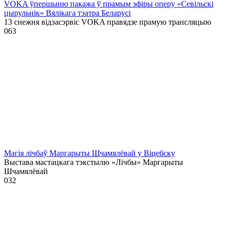
VOKA ўпершыню пакажа ў прамым эфіры оперу «Севільскі
цырульнік» Вялікага тэатра Беларусі
13 снежня відэасэрвіс VOKA правядзе прамую трансляцыю
0
63
Магія лічбаў Маргарыты Шчамялёвай у Віцебску
Выстава мастацкага тэкстылю «Лічбы» Маргарыты
Шчамялёвай
0
32