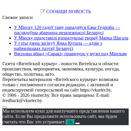
☞
СООБЩИ НОВОСТЬ
Свежие записи
У Мінску 120 гадоў таму нарадзіўся Ежы Гедройц —
паслядоўны абаронца незалежнасці Беларусі
У Мінску прадставілі рэпрадукцыі твораў Марка Шагала
У гэты дзень загінуў Янка Купала — адзін з
найвялікшых паэтаў Беларусі
Вясновы абрад «Саракі» правядуць у музеі пад Мінскам
Газета «Витебский курьер» - новости Витебска и области:
происшествия, мероприятия, экономика, культура, погода,
общество, политика, авто.
Перепечатка материалов «Витебского курьера» возможна
только с письменного согласия редакции, с активной и
индексируемой гиперссылкой на сайт https://vkurier.by.
© 1906 - 2026 vkurier.by. Все права защищены. E-mail:
feedback@vkurier.by
Мы используем куки для наилучшего представления нашего
сайта. Если Вы продолжите использовать сайт, мы будем
считать что Вас это устраивает.
Ok