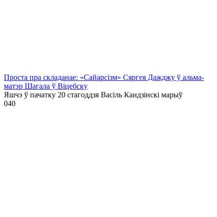
Проста пра складанае: «Сайарсізм» Сяргея Дажджу ў альма-
матэр Шагала ў Віцебску
Яшчэ ў пачатку 20 стагоддзя Васіль Кандзінскі марыў
0
40