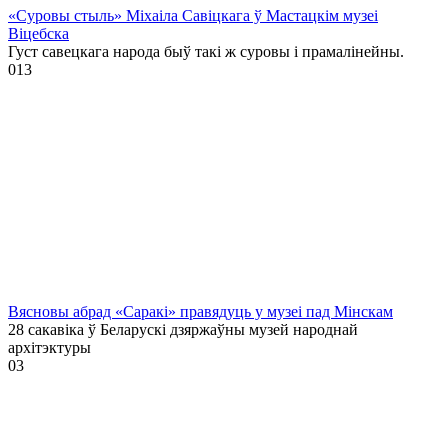
«Суровы стыль» Міхаіла Савіцкага ў Мастацкім музеі
Віцебска
Густ савецкага народа быў такі ж суровы і прамалінейны.
0
13
Вясновы абрад «Саракі» правядуць у музеі пад Мінскам
28 сакавіка ў Беларускі дзяржаўны музей народнай
архітэктуры
0
3