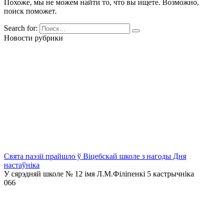
Похоже, мы не можем найти то, что вы ищете. Возможно,
поиск поможет.
Search for:
Новости рубрики
Свята паэзіі прайшло ў Віцебскай школе з нагоды Дня
настаўніка
У сярэдняй школе № 12 імя Л.М.Філіпенкі 5 кастрычніка
0
66