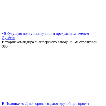
«Я будущую дочку назову твоим прекрасным именем —
Лучёса»
История командира снайперского взвода 251-й стрелковой
0
86
В Полоцке ко Дню города создают крутой арт-проект