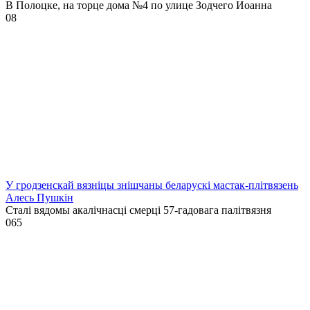
В Полоцке, на торце дома №4 по улице Зодчего Иоанна
0
8
У гродзенскай вязніцы знішчаны беларускі мастак-плітвязень
Алесь Пушкін
Сталі вядомы акалічнасці смерці 57-гадовага палітвязня
0
65