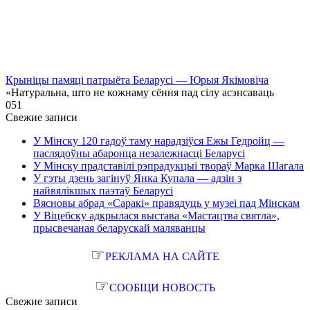
Крыніцы памяці патрыёта Беларусі — Юрыя Якімовіча
«Натуральна, што не кожнаму сёння пад сілу асэнсаваць
0
51
Свежие записи
У Мінску 120 гадоў таму нарадзіўся Ежы Гедройц —
паслядоўны абаронца незалежнасці Беларусі
У Мінску прадставілі рэпрадукцыі твораў Марка Шагала
У гэты дзень загінуў Янка Купала — адзін з
найвялікшых паэтаў Беларусі
Вясновы абрад «Саракі» правядуць у музеі пад Мінскам
У Віцебску адкрылася выстава «Мастацтва святла»,
прысвечаная беларускай маляванцы
☞
РЕКЛАМА НА САЙТЕ
☞
СООБЩИ НОВОСТЬ
Свежие записи