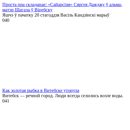
Проста пра складанае: «Сайарсізм» Сяргея Дажджу ў альма-
матэр Шагала ў Віцебску
Яшчэ ў пачатку 20 стагоддзя Васіль Кандзінскі марыў
0
40
Как золотая рыбка в Витебске утонула
Витебск — речной город. Люди всегда селились возле воды.
0
41