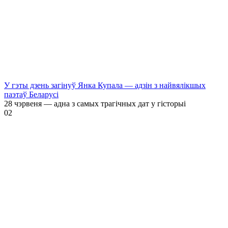
У гэты дзень загінуў Янка Купала — адзін з найвялікшых
паэтаў Беларусі
28 чэрвеня — адна з самых трагічных дат у гісторыі
0
2