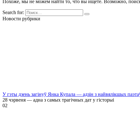
Похоже, мы не можем найти то, что вы ищете. Возможно, поис
Search for:
Новости рубрики
У гэты дзень загінуў Янка Купала — адзін з найвялікшых паэта
28 чэрвеня — адна з самых трагічных дат у гісторыі
0
2