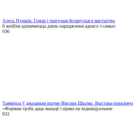
Алесь Пушкін: Гонар і трагедыя беларускага мастацтва
6 жніўня адзначаецца дзень нараджэння аднаго з самых
0
36
Таямніца ў джазавым рытме Віктара Шылко. Выстава-прысвя
«Формам трэба даць жыццё і права на індывідуальнае
0
32