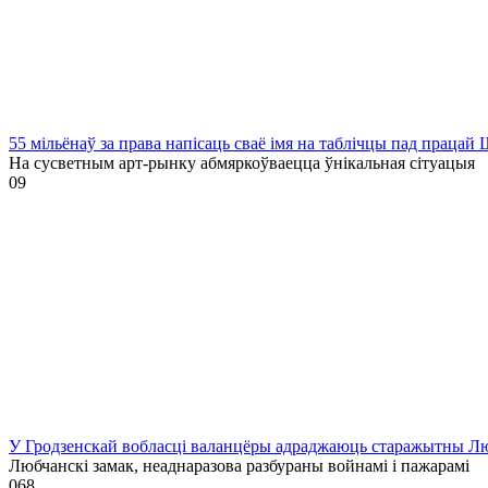
55 мільёнаў за права напісаць сваё імя на таблічцы пад праца
На сусветным арт-рынку абмяркоўваецца ўнікальная сітуацыя
0
9
У Гродзенскай вобласці валанцёры адраджаюць старажытны Лю
Любчанскі замак, неаднаразова разбураны войнамі і пажарамі
0
68