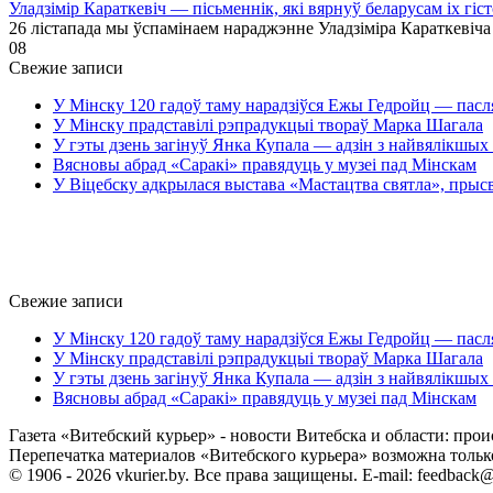
Уладзімір Караткевіч — пісьменнік, які вярнуў беларусам іх гі
26 лістапада мы ўспамінаем нараджэнне Уладзіміра Караткевіча
0
8
Свежие записи
У Мінску 120 гадоў таму нарадзіўся Ежы Гедройц — пасл
У Мінску прадставілі рэпрадукцыі твораў Марка Шагала
У гэты дзень загінуў Янка Купала — адзін з найвялікшых 
Вясновы абрад «Саракі» правядуць у музеі пад Мінскам
У Віцебску адкрылася выстава «Мастацтва святла», прыс
Свежие записи
У Мінску 120 гадоў таму нарадзіўся Ежы Гедройц — пасл
У Мінску прадставілі рэпрадукцыі твораў Марка Шагала
У гэты дзень загінуў Янка Купала — адзін з найвялікшых 
Вясновы абрад «Саракі» правядуць у музеі пад Мінскам
Газета «Витебский курьер» - новости Витебска и области: прои
Перепечатка материалов «Витебского курьера» возможна только 
© 1906 - 2026 vkurier.by. Все права защищены. E-mail: feedback@