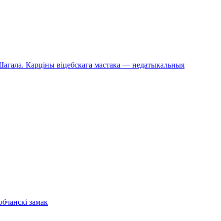
й Шагала. Карціны віцебскага мастака — недатыкальныя
бчанскі замак