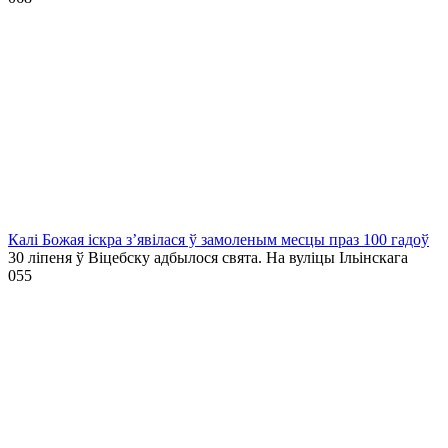
Калі Божая іскра з’явілася ў замоленым месцы праз 100 гадоў
30 ліпеня ў Віцебску адбылося свята. На вуліцы Ільінскага
0
55