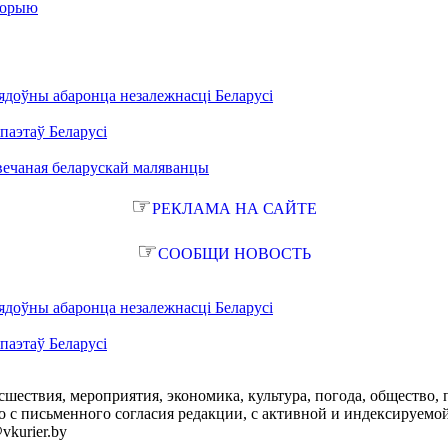
сторыю
ядоўны абаронца незалежнасці Беларусі
паэтаў Беларусі
вечаная беларускай маляванцы
☞
РЕКЛАМА НА САЙТЕ
☞
СООБЩИ НОВОСТЬ
ядоўны абаронца незалежнасці Беларусі
паэтаў Беларусі
сшествия, мероприятия, экономика, культура, погода, общество, 
с письменного согласия редакции, с активной и индексируемой ги
vkurier.by