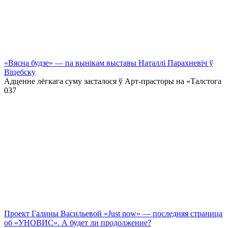
«Вясна будзе» — па вынікам выставы Наталлі Парахневіч ў
Віцебску
Адценне лёгкага суму засталося ў Арт-прасторы на «Талстога
0
37
Проект Галины Васильевой «Just now» — последняя страница
об «УНОВИС». А будет ли продолжение?