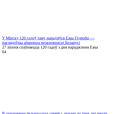
У Мінску 120 гадоў таму нарадзіўся Ежы Гедройц —
паслядоўны абаронца незалежнасці Беларусі
27 ліпеня спаўняецца 120 гадоў з дня нараджэння Ежы
0
4
В отношении белорусских семей с детьми до трех лет ввели