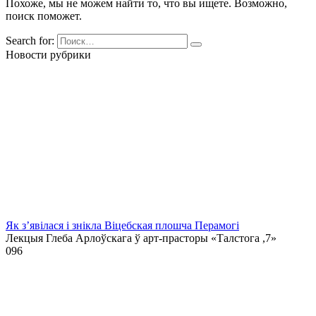
Похоже, мы не можем найти то, что вы ищете. Возможно,
поиск поможет.
Search for:
Новости рубрики
Як з’явілася і знікла Віцебская плошча Перамогі
Лекцыя Глеба Арлоўскага ў арт-прасторы «Талстога ,7»
0
96