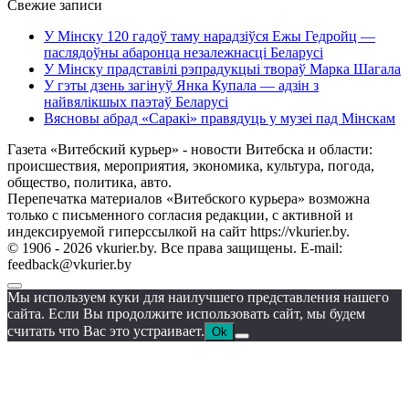
Свежие записи
У Мінску 120 гадоў таму нарадзіўся Ежы Гедройц —
паслядоўны абаронца незалежнасці Беларусі
У Мінску прадставілі рэпрадукцыі твораў Марка Шагала
У гэты дзень загінуў Янка Купала — адзін з
найвялікшых паэтаў Беларусі
Вясновы абрад «Саракі» правядуць у музеі пад Мінскам
Газета «Витебский курьер» - новости Витебска и области:
происшествия, мероприятия, экономика, культура, погода,
общество, политика, авто.
Перепечатка материалов «Витебского курьера» возможна
только с письменного согласия редакции, с активной и
индексируемой гиперссылкой на сайт https://vkurier.by.
© 1906 - 2026 vkurier.by. Все права защищены. E-mail:
feedback@vkurier.by
Мы используем куки для наилучшего представления нашего
сайта. Если Вы продолжите использовать сайт, мы будем
считать что Вас это устраивает.
Ok