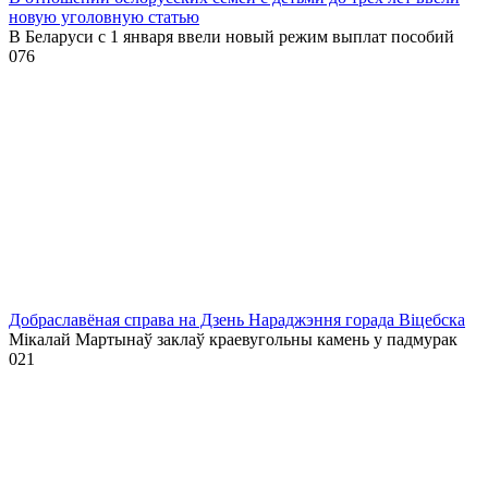
новую уголовную статью
В Беларуси с 1 января ввели новый режим выплат пособий
0
76
Добраславёная справа на Дзень Нараджэння горада Віцебска
Мікалай Мартынаў заклаў краевугольны камень у падмурак
0
21