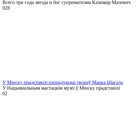
Всего три года звезда и бог супрематизма Казимир Малевич
0
28
У Мінску прадставілі рэпрадукцыі твораў Марка Шагала
У Нацыянальным мастацкім музеі ў Мінску прадставілі
0
2