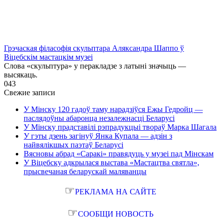
Грэчаская філасофія скульптара Аляксандра Шаппо ў
Віцебскім мастацкім музеі
Слова «скульптура» у перакладзе з латыні значыць —
высякаць.
0
43
Свежие записи
У Мінску 120 гадоў таму нарадзіўся Ежы Гедройц —
паслядоўны абаронца незалежнасці Беларусі
У Мінску прадставілі рэпрадукцыі твораў Марка Шагала
У гэты дзень загінуў Янка Купала — адзін з
найвялікшых паэтаў Беларусі
Вясновы абрад «Саракі» правядуць у музеі пад Мінскам
У Віцебску адкрылася выстава «Мастацтва святла»,
прысвечаная беларускай маляванцы
☞
РЕКЛАМА НА САЙТЕ
☞
СООБЩИ НОВОСТЬ