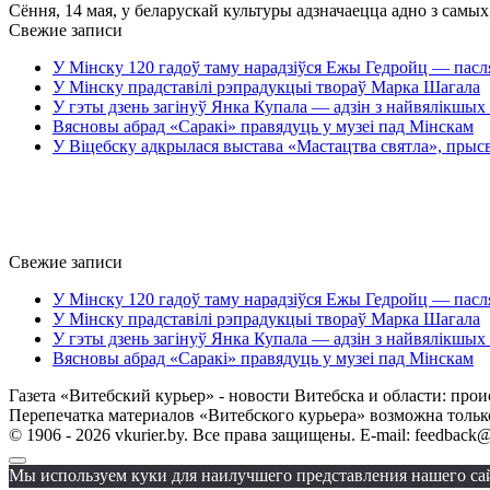
Сёння, 14 мая, у беларускай культуры адзначаецца адно з самы
Свежие записи
У Мінску 120 гадоў таму нарадзіўся Ежы Гедройц — пасл
У Мінску прадставілі рэпрадукцыі твораў Марка Шагала
У гэты дзень загінуў Янка Купала — адзін з найвялікшых 
Вясновы абрад «Саракі» правядуць у музеі пад Мінскам
У Віцебску адкрылася выстава «Мастацтва святла», прыс
Свежие записи
У Мінску 120 гадоў таму нарадзіўся Ежы Гедройц — пасл
У Мінску прадставілі рэпрадукцыі твораў Марка Шагала
У гэты дзень загінуў Янка Купала — адзін з найвялікшых 
Вясновы абрад «Саракі» правядуць у музеі пад Мінскам
Газета «Витебский курьер» - новости Витебска и области: прои
Перепечатка материалов «Витебского курьера» возможна только 
© 1906 - 2026 vkurier.by. Все права защищены. E-mail: feedback@
Мы используем куки для наилучшего представления нашего сайт