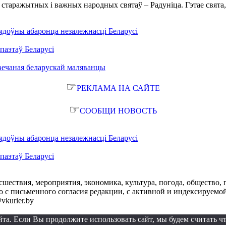
х старажытных і важных народных святаў – Радуніца. Гэтае свята
ядоўны абаронца незалежнасці Беларусі
паэтаў Беларусі
вечаная беларускай маляванцы
☞
РЕКЛАМА НА САЙТЕ
☞
СООБЩИ НОВОСТЬ
ядоўны абаронца незалежнасці Беларусі
паэтаў Беларусі
сшествия, мероприятия, экономика, культура, погода, общество, 
с письменного согласия редакции, с активной и индексируемой ги
vkurier.by
а. Если Вы продолжите использовать сайт, мы будем считать что