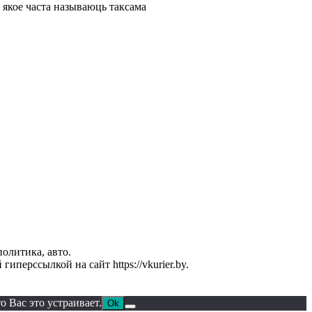
, якое часта называюць таксама
политика, авто.
перссылкой на сайт https://vkurier.by.
 Вас это устраивает.
Ok