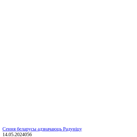
Сення беларусы адзначаюць Радуніцу
14.05.2024
0
56