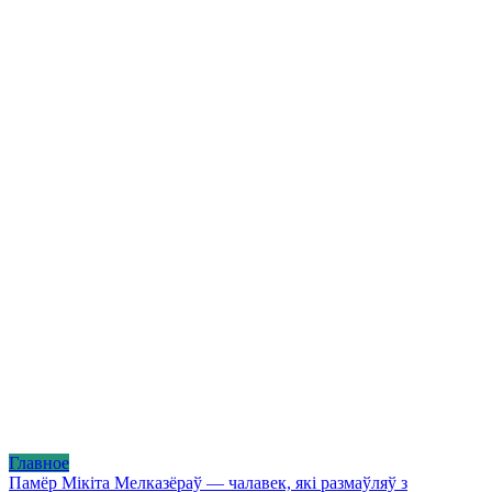
Главное
Памёр Мікіта Мелказёраў — чалавек, які размаўляў з