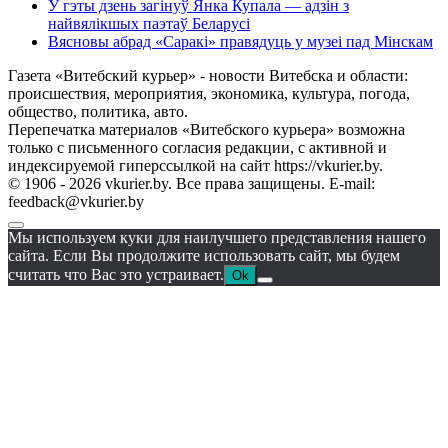
У гэты дзень загінуў Янка Купала — адзін з
найвялікшых паэтаў Беларусі
Вясновы абрад «Саракі» правядуць у музеі пад Мінскам
Газета «Витебский курьер» - новости Витебска и области:
происшествия, мероприятия, экономика, культура, погода,
общество, политика, авто.
Перепечатка материалов «Витебского курьера» возможна
только с письменного согласия редакции, с активной и
индексируемой гиперссылкой на сайт https://vkurier.by.
© 1906 - 2026 vkurier.by. Все права защищены. E-mail:
feedback@vkurier.by
Мы используем куки для наилучшего представления нашего
сайта. Если Вы продолжите использовать сайт, мы будем
считать что Вас это устраивает.
Ok