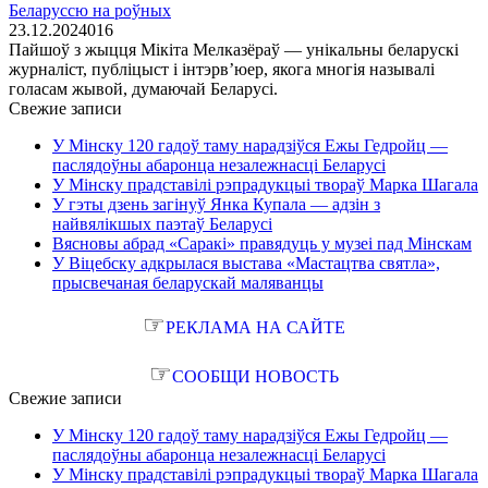
Беларуссю на роўных
23.12.2024
0
16
Пайшоў з жыцця Мікіта Мелказёраў — унікальны беларускі
журналіст, публіцыст і інтэрв’юер, якога многія называлі
голасам жывой, думаючай Беларусі.
Свежие записи
У Мінску 120 гадоў таму нарадзіўся Ежы Гедройц —
паслядоўны абаронца незалежнасці Беларусі
У Мінску прадставілі рэпрадукцыі твораў Марка Шагала
У гэты дзень загінуў Янка Купала — адзін з
найвялікшых паэтаў Беларусі
Вясновы абрад «Саракі» правядуць у музеі пад Мінскам
У Віцебску адкрылася выстава «Мастацтва святла»,
прысвечаная беларускай маляванцы
☞
РЕКЛАМА НА САЙТЕ
☞
СООБЩИ НОВОСТЬ
Свежие записи
У Мінску 120 гадоў таму нарадзіўся Ежы Гедройц —
паслядоўны абаронца незалежнасці Беларусі
У Мінску прадставілі рэпрадукцыі твораў Марка Шагала