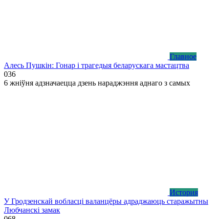
Главное
Алесь Пушкін: Гонар і трагедыя беларускага мастацтва
0
36
6 жніўня адзначаецца дзень нараджэння аднаго з самых
История
У Гродзенскай вобласці валанцёры адраджаюць старажытны
Любчанскі замак
0
68