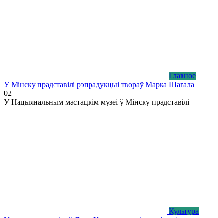
Главное
У Мінску прадставілі рэпрадукцыі твораў Марка Шагала
0
2
У Нацыянальным мастацкім музеі ў Мінску прадставілі
Культура