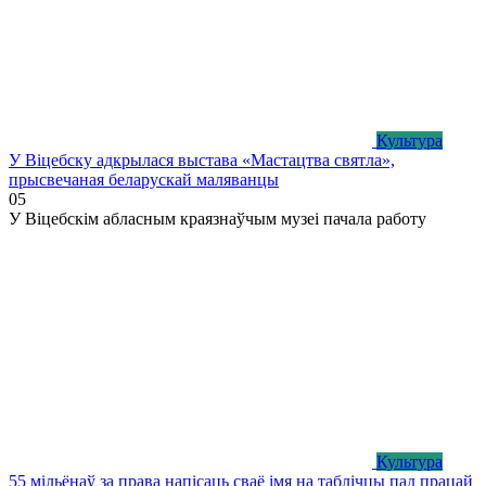
Культура
У Віцебску адкрылася выстава «Мастацтва святла»,
прысвечаная беларускай маляванцы
0
5
У Віцебскім абласным краязнаўчым музеі пачала работу
Культура
55 мільёнаў за права напісаць сваё імя на таблічцы пад працай