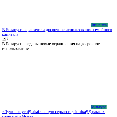
Финансы
В Беларуси ограничили досрочное использование семейного
капитала
1
97
В Беларуси введены новые ограничения на досрочное
использование
Культура
«Луч» выпусціў лiмiтаваную серыю гадзіннікаў ў рамках
калекцыі «Мова»