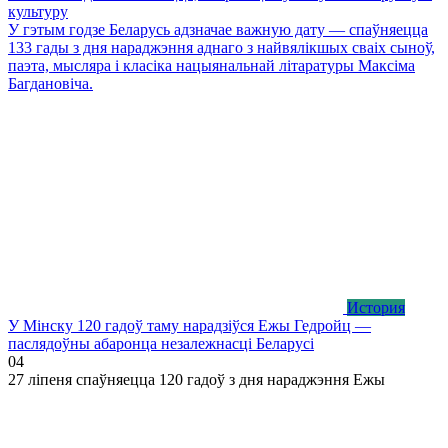
культуру
У гэтым годзе Беларусь адзначае важную дату — спаўняецца
133 гады з дня нараджэння аднаго з найвялікшых сваіх сыноў,
паэта, мысляра і класіка нацыянальнай літаратуры Максіма
Багдановіча.
История
У Мінску 120 гадоў таму нарадзіўся Ежы Гедройц —
паслядоўны абаронца незалежнасці Беларусі
0
4
27 ліпеня спаўняецца 120 гадоў з дня нараджэння Ежы