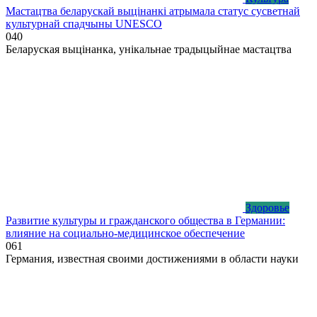
Мастацтва беларускай выцінанкі атрымала статус сусветнай
культурнай спадчыны UNESCO
0
40
Беларуская выцінанка, унікальнае традыцыйнае мастацтва
Здоровье
Развитие культуры и гражданского общества в Германии:
влияние на социально-медицинское обеспечение
0
61
Германия, известная своими достижениями в области науки