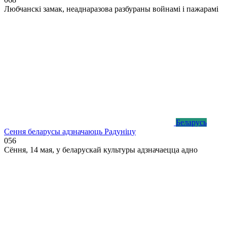
Любчанскі замак, неаднаразова разбураны войнамі і пажарамі
Беларусь
Сення беларусы адзначаюць Радуніцу
0
56
Сёння, 14 мая, у беларускай культуры адзначаецца адно