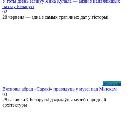
У гэты дзень загінуў Янка Купала — адзін з найвялікшых
паэтаў Беларусі
0
2
28 чэрвеня — адна з самых трагічных дат у гісторыі
Культура
Вясновы абрад «Саракі» правядуць у музеі пад Мінскам
0
3
28 сакавіка ў Беларускі дзяржаўны музей народнай
архітэктуры