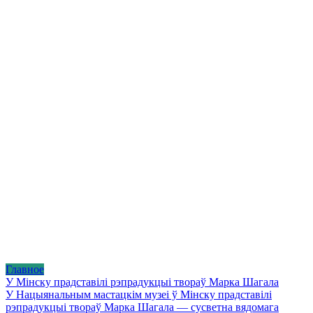
Главное
У Мінску прадставілі рэпрадукцыі твораў Марка Шагала
У Нацыянальным мастацкім музеі ў Мінску прадставілі
рэпрадукцыі твораў Марка Шагала — сусветна вядомага