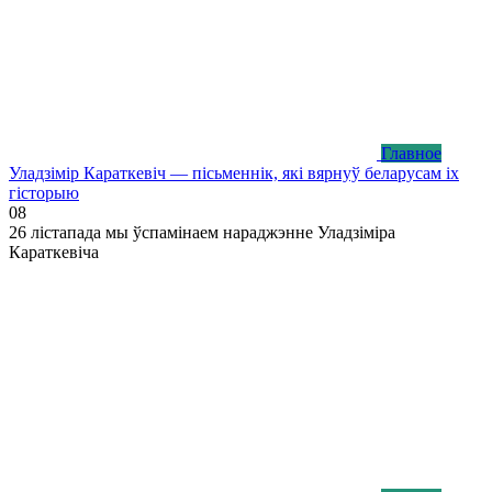
Главное
Уладзімір Караткевіч — пісьменнік, які вярнуў беларусам іх
гісторыю
0
8
26 лістапада мы ўспамінаем нараджэнне Уладзіміра
Караткевіча