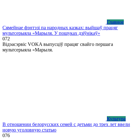
Главное
Сямейнае фэнтэзі па народных казках: выйшаў працяг
мультсерыяла «Марыля. У пошуках дзіўнікаў»
0
72
Відэасэрвіс VOKA выпусціў працяг свайго першага
мультсерыяла «Марыля.
Культура
В отношении белорусских семей с детьми до трех лет ввели
новую уголовную статью
0
76