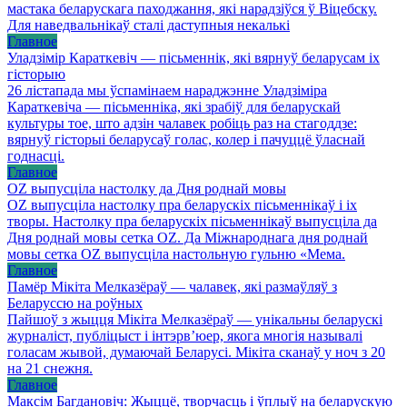
мастака беларускага паходжання, які нарадзіўся ў Віцебску.
Для наведвальнікаў сталі даступныя некалькі
Главное
Уладзімір Караткевіч — пісьменнік, які вярнуў беларусам іх
гісторыю
26 лістапада мы ўспамінаем нараджэнне Уладзіміра
Караткевіча — пісьменніка, які зрабіў для беларускай
культуры тое, што адзін чалавек робіць раз на стагоддзе:
вярнуў гісторыі беларусаў голас, колер і пачуццё ўласнай
годнасці.
Главное
OZ выпусціла настолку да Дня роднай мовы
OZ выпусціла настолку пра беларускіх пісьменнікаў і іх
творы. Настолку пра беларускіх пісьменнікаў выпусціла да
Дня роднай мовы сетка OZ. Да Міжнароднага дня роднай
мовы сетка OZ выпусціла настольную гульню «Мема.
Главное
Памёр Мікіта Мелказёраў — чалавек, які размаўляў з
Беларуссю на роўных
Пайшоў з жыцця Мікіта Мелказёраў — унікальны беларускі
журналіст, публіцыст і інтэрв’юер, якога многія называлі
голасам жывой, думаючай Беларусі. Мікіта сканаў у ноч з 20
на 21 снежня.
Главное
Максім Багдановіч: Жыццё, творчасць і ўплыў на беларускую