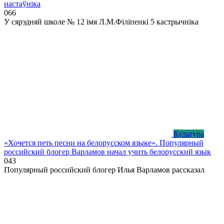
настаўніка
0
66
У сярэдняй школе № 12 імя Л.М.Філіпенкі 5 кастрычніка
Культура
«Хочется петь песни на белорусском языке». Популярный
российский блогер Варламов начал учить белорусский язык
0
43
Популярный российский блогер Илья Варламов рассказал