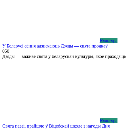
Культура
У Беларусі сёння адзначаюць Дзяды — свята продкаў
0
50
Дзяды — важнае свята ў беларускай культуры, якое праходзіць
Культура
Свята паэзіі прайшло ў Віцебскай школе з нагоды Дня