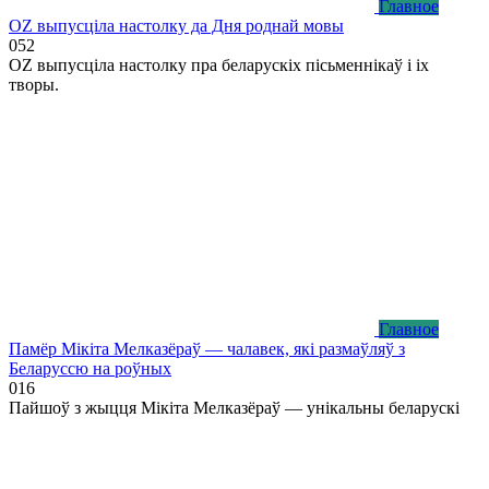
Главное
OZ выпусціла настолку да Дня роднай мовы
0
52
OZ выпусціла настолку пра беларускіх пісьменнікаў і іх
творы.
Главное
Памёр Мікіта Мелказёраў — чалавек, які размаўляў з
Беларуссю на роўных
0
16
Пайшоў з жыцця Мікіта Мелказёраў — унікальны беларускі