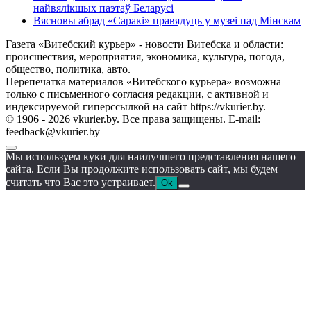
найвялікшых паэтаў Беларусі
Вясновы абрад «Саракі» правядуць у музеі пад Мінскам
Газета «Витебский курьер» - новости Витебска и области:
происшествия, мероприятия, экономика, культура, погода,
общество, политика, авто.
Перепечатка материалов «Витебского курьера» возможна
только с письменного согласия редакции, с активной и
индексируемой гиперссылкой на сайт https://vkurier.by.
© 1906 - 2026 vkurier.by. Все права защищены. E-mail:
feedback@vkurier.by
Мы используем куки для наилучшего представления нашего
сайта. Если Вы продолжите использовать сайт, мы будем
считать что Вас это устраивает.
Ok