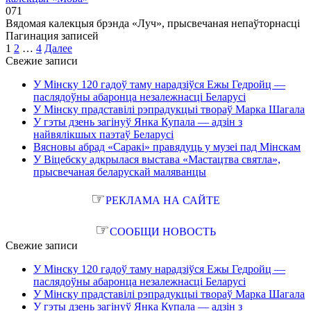
0
71
Вядомая калекцыя брэнда «Луч», прысвечаная непаўторнасці
Пагинация записей
1
2
…
4
Далее
Свежие записи
У Мінску 120 гадоў таму нарадзіўся Ежы Гедройц —
паслядоўны абаронца незалежнасці Беларусі
У Мінску прадставілі рэпрадукцыі твораў Марка Шагала
У гэты дзень загінуў Янка Купала — адзін з
найвялікшых паэтаў Беларусі
Вясновы абрад «Саракі» правядуць у музеі пад Мінскам
У Віцебску адкрылася выстава «Мастацтва святла»,
прысвечаная беларускай маляванцы
☞
РЕКЛАМА НА САЙТЕ
☞
СООБЩИ НОВОСТЬ
Свежие записи
У Мінску 120 гадоў таму нарадзіўся Ежы Гедройц —
паслядоўны абаронца незалежнасці Беларусі
У Мінску прадставілі рэпрадукцыі твораў Марка Шагала
У гэты дзень загінуў Янка Купала — адзін з