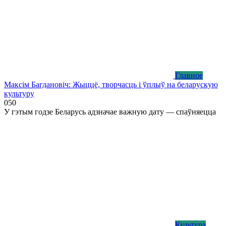
Главное
Максім Багдановіч: Жыццё, творчасць і ўплыў на беларускую
культуру
0
50
У гэтым годзе Беларусь адзначае важную дату — спаўняецца
Культура