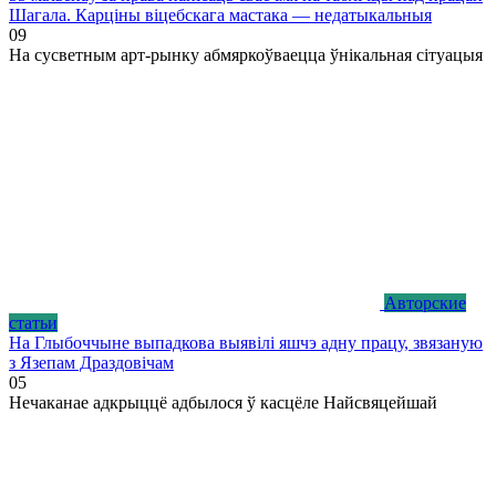
Шагала. Карціны віцебскага мастака — недатыкальныя
0
9
На сусветным арт-рынку абмяркоўваецца ўнікальная сітуацыя
Авторские
статьи
На Глыбоччыне выпадкова выявілі яшчэ адну працу, звязаную
з Язепам Драздовічам
0
5
Нечаканае адкрыццё адбылося ў касцёле Найсвяцейшай